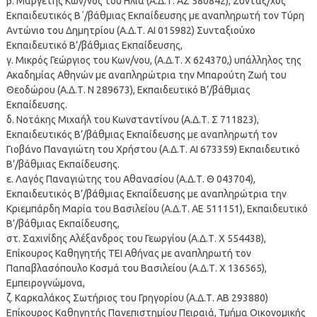
β. Μαργέτης Κων/νος του Ηλία (Α.Δ.Τ. ΑΖ 580842), Συνταξ/χος
Εκπαιδευτικός Β΄/βάθμιας Εκπαίδευσης με αναπληρωτή τον Τύρη
Αντώνιο του Δημητρίου (Α.Δ.Τ. ΑΙ 015982) Συνταξιούχο
Εκπαιδευτικό Β’/βάθμιας Εκπαίδευσης,
γ. Μικρός Γεώργιος του Κων/νου, (Α.Δ.Τ. Χ 624370,) υπάλληλος της
Ακαδημίας Αθηνών με αναπληρώτρια την Μπαρούτη Ζωή του
Θεοδώρου (Α.Δ.Τ. Ν 289673), Εκπαιδευτικό Β’/βάθμιας
Εκπαίδευσης.
δ. Νοτάκης Μιχαήλ του Κωνσταντίνου (Α.Δ.Τ. Σ 711823),
Εκπαιδευτικός Β’/βάθμιας Εκπαίδευσης με αναπληρωτή τον
Γιοβάνο Παναγιώτη του Χρήστου (Α.Δ.Τ. ΑΙ 673359) Εκπαιδευτικό
Β’/βάθμιας Εκπαίδευσης.
ε. Λαγός Παναγιώτης του Αθανασίου (Α.Δ.Τ. Θ 043704),
Εκπαιδευτικός Β’/βάθμιας Εκπαίδευσης με αναπληρώτρια την
Κριεμπάρδη Μαρία του Βασιλείου (Α.Δ.Τ. ΑΕ 511151), Εκπαιδευτικό
Β’/βάθμιας Εκπαίδευσης,
στ. Σαχινίδης Αλέξανδρος του Γεωργίου (Α.Δ.Τ. Χ 554438),
Επίκουρος Καθηγητής ΤΕΙ Αθήνας με αναπληρωτή τον
Παπαβλασόπουλο Κοσμά του Βασιλείου (Α.Δ.Τ. Χ 136565),
Εμπειρογνώμονα,
ζ. Καρκαλάκος Σωτήριος του Γρηγορίου (Α.Δ.Τ. AB 293880)
Επίκουρος Καθηγητής Πανεπιστημίου Πειραιά, Τμήμα Οικονομικής