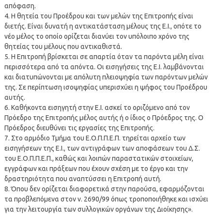
απόφαση.
4. Η θητεία του Προέδρου και των μελών της Επιτροπής είναι
διετής. Είναι δυνατή η αντικατάσταση μέλους της Ε.Ι., οπότε το
νέο μέλος το οποίο ορίζεται διανύει τον υπόλοιπο χρόνο της
θητείας του μέλους που αντικαθιστά.
5. Η Επιτροπή βρίσκεται σε απαρτία όταν τα παρόντα μέλη είναι
περισσότερα από τα απόντα. Οι εισηγήσεις της Ε.Ι. λαμβάνονται
και διατυπώνονται με απόλυτη πλειοψηφία των παρόντων μελών
της. Σε περίπτωση ισοψηφίας υπερισχύει η ψήφος του Προέδρου
αυτής.
6. Καθήκοντα εισηγητή στην Ε.Ι. ασκεί το οριζόμενο από τον
Πρόεδρο της Επιτροπής μέλος αυτής ή ο ίδιος ο Πρόεδρος της. Ο
Πρόεδρος διευθύνει τις εργασίες της Επιτροπής.
7. Στο αρμόδιο Τμήμα του Ε.Ο.Π.Π.Ε.Π. τηρείται αρχείο των
εισηγήσεων της Ε.Ι., των αντιγράφων των αποφάσεων του Δ.Σ.
του Ε.Ο.Π.Π.Ε.Π., καθώς και λοιπών παραστατικών στοιχείων,
εγγράφων και πράξεων που έχουν σχέση με το έργο και την
δραστηριότητα που αναπτύσσει η Επιτροπή αυτή.
8. Όπου δεν ορίζεται διαφορετικά στην παρούσα, εφαρμόζονται
τα προβλεπόμενα στον ν. 2690/99 όπως τροποποιήθηκε και ισχύει
για την λειτουργία των συλλογικών οργάνων της Διοίκησης».