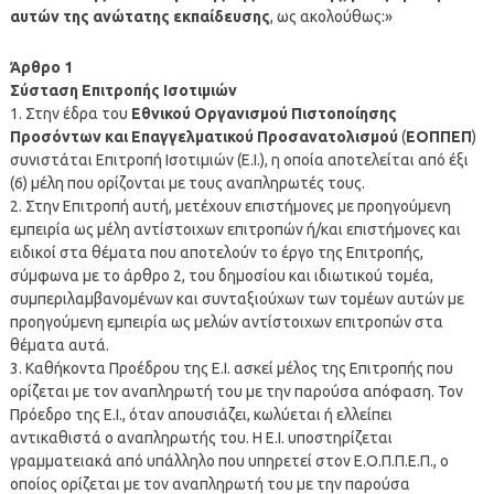
αυτών της ανώτατης εκπαίδευσης
, ως ακολούθως:»
Άρθρο 1
Σύσταση Επιτροπής Ισοτιμιών
1. Στην έδρα του
Εθνικού Οργανισμού Πιστοποίησης
Προσόντων και Επαγγελματικού Προσανατολισμού
(
ΕΟΠΠΕΠ
)
συνιστάται Επιτροπή Ισοτιμιών (Ε.Ι.), η οποία αποτελείται από έξι
(6) μέλη που ορίζονται με τους αναπληρωτές τους.
2. Στην Επιτροπή αυτή, μετέχουν επιστήμονες με προηγούμενη
εμπειρία ως μέλη αντίστοιχων επιτροπών ή/και επιστήμονες και
ειδικοί στα θέματα που αποτελούν το έργο της Επιτροπής,
σύμφωνα με το άρθρο 2, του δημοσίου και ιδιωτικού τομέα,
συμπεριλαμβανομένων και συνταξιούχων των τομέων αυτών με
προηγούμενη εμπειρία ως μελών αντίστοιχων επιτροπών στα
θέματα αυτά.
3. Καθήκοντα Προέδρου της Ε.Ι. ασκεί μέλος της Επιτροπής που
ορίζεται με τον αναπληρωτή του με την παρούσα απόφαση. Τον
Πρόεδρο της Ε.Ι., όταν απουσιάζει, κωλύεται ή ελλείπει
αντικαθιστά ο αναπληρωτής του. Η Ε.Ι. υποστηρίζεται
γραμματειακά από υπάλληλο που υπηρετεί στον Ε.Ο.Π.Π.Ε.Π., ο
οποίος ορίζεται με τον αναπληρωτή του με την παρούσα