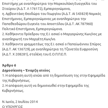
Επιστήμης με αναπληρώτρια την Μαρκουλάκη Ευαγγελία του
Σταύρου (Α.Δ.Τ. Λ 176172), Εμπειρογνώμονα,
η. Αρβανιτάκη Θεοδώρα του Γεωργίου (Α.Δ.Τ. ΑΙ 543829) Νομικός
Επιστήμονας, Εμπειρογνώμονας με αναπληρώτρια την
Παπαθεοδώρου Ευγενία του Αποστόλου (Α.Δ.Τ. ΑΚ 787960)
Πολιτικό Επιστήμονα, Εμπειρογνώμονα.
2. Καθήκοντα Πρόεδρου της Ε.Ι. ασκεί ο Μαργαρώνης Κων/νος με
αναπληρωτή τον Μαργέτη Κων/νο.
3. Καθήκοντα γραμματέως της Ε.Ι. ασκεί ο Παπαϊωάννου Σπύρος
(Α.Δ.Τ. ΑΚ 136729), με αναπληρώτρια τη Τζανετέα Ευφροσύνη
(Α.Δ.Τ. Χ 208281), στελέχη του Ε.Ο.Π.Π.Ε.Π.
Άρθρο 6
Δημοσίευση – Έναρξη ισχύος
1. Η απόφαση αυτή ισχύει από τη δημοσίευση της στην Εφημερίδα
της Κυβερνήσεως.
2. Η απόφαση αυτή να δημοσιευθεί στην Εφημερίδα της
Κυβερνήσεως.
Ν. Ιωνία, 2 Ιουλίου 2014
Ο ΥΠΟΥΡΓΟΣ