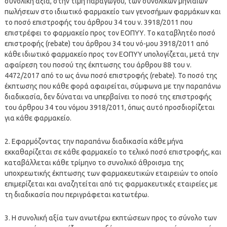
συνολική αξία, στην τιμή παραγωγού, των συνολικών μηνιαίων
πωλήσεων στο ιδιωτικό φαρμακείο των γενοσήμων φαρμάκων και
το ποσό επιστροφής του άρθρου 34 του ν. 3918/2011 που
επιστρέφει το φαρμακείο προς τον ΕΟΠΥΥ. Tο καταβλητέο ποσό
επιστροφής (rebate) του άρθρου 34 του νό-μου 3918/2011 από
κάθε ιδιωτικό φαρμακείο προς τον ΕΟΠΥΥ υπολογίζεται, μετά την
αφαίρεση του ποσού της έκπτωσης του άρθρου 88 του ν.
4472/2017 από το ως άνω ποσό επιστροφής (rebate). Το ποσό της
έκπτωσης που κάθε φορά αφαιρείται, σύμφωνα με την παραπάνω
διαδικασία, δεν δύναται να υπερβαίνει το ποσό της επιστροφής
του άρθρου 34 του νόμου 3918/2011, όπως αυτό προσδιορίζεται
για κάθε φαρμακείο.
2. Εφαρμόζοντας την παραπάνω διαδικασία κάθε μήνα
εκκαθαρίζεται σε κάθε φαρμακείο το τελικό ποσό επιστροφής, και
καταβάλλεται κάθε τρίμηνο το συνολικό άθροισμα της
υποχρεωτικής έκπτωσης των φαρμακευτικών εταιρειών το οποίο
επιμερίζεται και αναζητείται από τις φαρμακευτικές εταιρείες με
τη διαδικασία που περιγράφεται κατωτέρω.
3. Η συνολική αξία των ανωτέρω εκπτώσεων προς το σύνολο των