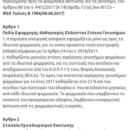
παρεχόμενης προς τα φαρμακεία έκπτωσης για τα γενόσημα, του
άρθρου 88 του ν. 4472/2017 (Α 74) (Αριθμ. Γ5 (α) /οικ.43125 –
ΦΕΚ Τεύχος Β 1984/08.06.2017
)
Άρθρο 1
Πεδίο Εφαρμογής-Καθορισμός Ελάχιστου Στόχου Γενοσήμων
1. Η παρούσα υπουργική απόφαση εφαρμόζεται μόνο ως προς τα
ιδιωτικά φαρμακεία, για τα οποία προκύπτει ποσό επιστροφής
(rebate) σύμφωνα με το άρθρο 34 του ν. 3918/2011.
2. Καθορίζεται μηνιαίος στόχος χορήγησης γενοσήμων φαρμάκων
από τα ιδιωτικά φαρμακεία, για τις συνταγές που εκτελούν και
αποζημιώνονται από τον Ε.Ο.Π.Υ.Υ ή τους Φορείς Κοινωνικής
Ασφάλισης (Φ.Κ.Α.). Το ύψος του ποσοστού χορήγησης γενοσήμων
φαρμάκων για το έτος 2017 καθορίζεται στο 25 % επί του
συνόλου των συνταγών του εδαφίου α ́ που εκτελούνται μηνιαίως
από κάθε ιδιωτικό φαρμακείο. Τα φαρμακεία που υπερβαίνουν το
ποσοστό του προηγούμενου εδαφίου, λαμβάνουν υποχρεωτική
έκπτωση από τις φαρμακευτικές εταιρείες.
Άρθρο 2
Στοιχεία Προσδιορισμού Έκπτωσης