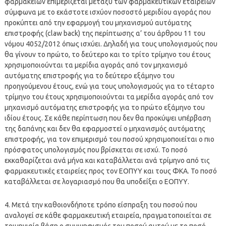
φαρμακείων επιμερίζεται μεταξύ των φαρμακευτικών εταιρειών
σύμφωνα με το εκάστοτε ισχύον ποσοστό μεριδίου αγοράς που
προκύπτει από την εφαρμογή του μηχανισμού αυτόματης
επιστροφής (claw back) της περίπτωσης α’ του άρθρου 11 του
νόμου 4052/2012 όπως ισχύει. Δηλαδή για τους υπολογισμούς που
θα γίνουν το πρώτο, το δεύτερο και το τρίτο τρίμηνο του έτους
χρησιμοποιούνται τα μερίδια αγοράς από τον μηχανισμό
αυτόματης επιστροφής για το δεύτερο εξάμηνο του
προηγούμενου έτους, ενώ για τους υπολογισμούς για το τέταρτο
τρίμηνο του έτους χρησιμοποιούνται τα μερίδια αγοράς από τον
μηχανισμό αυτόματης επιστροφής για το πρώτο εξάμηνο του
ιδίου έτους. Σε κάθε περίπτωση που δεν θα προκύψει υπέρβαση
της δαπάνης και δεν θα εφαρμοστεί ο μηχανισμός αυτόματης
επιστροφής, για τον επιμερισμό του ποσού χρησιμοποιείται ο πιο
πρόσφατος υπολογισμός που βρίσκεται σε ισχύ. Το ποσό
εκκαθαρίζεται ανά μήνα και καταβάλλεται ανά τρίμηνο από τις
φαρμακευτικές εταιρείες προς τον ΕΟΠΥΥ και τους ΦΚΑ. Το ποσό
καταβάλλεται σε λογαριασμό που θα υποδείξει ο ΕΟΠΥΥ.
4. Μετά την καθοιονδήποτε τρόπο είσπραξη του ποσού που
αναλογεί σε κάθε φαρμακευτική εταιρεία, πραγματοποιείται σε
τριμηνιαία βάση ο συμψηφισμός του ποσού αυτού με το ποσό