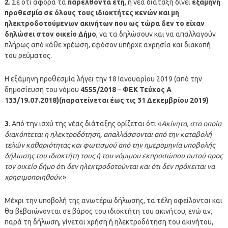
2
. Σε ότι αφορά τα
παρελθόντα έτη
, η νέα διάταξη δίνει
εξάμηνη
προθεσμία σε όλους τους ιδιοκτήτες κενών και μη
ηλεκτροδοτούμενων ακινήτων που ως τώρα δεν το είχαν
δηλώσει στον οικείο Δήμο
, να τα δηλώσουν και να απαλλαγούν
πλήρως από κάθε χρέωση, εφόσον υπήρχε αχρησία και διακοπή
του ρεύματος.
Η εξάμηνη προθεσμία λήγει την 18 Ιανουαρίου 2019 (από την
δημοσίευση του νόμου
4555/2018
–
ΦΕΚ Τεύχος Α
133/19.07.2018)(παρατείνεται έως τις 31 Δεκεμβρίου 2019)
3
. Από την ισχύ της νέας διάταξης ορίζεται ότι «
Ακίνητα, στα οποία
διακόπτεται η ηλεκτροδότηση, απαλλάσσονται από την καταβολή
τελών καθαριότητας και φωτισμού από την ημερομηνία υποβολής
δήλωσης του ιδιοκτήτη τους ή του νόμιμου εκπροσώπου αυτού προς
τον οικείο δήμο ότι δεν ηλεκτροδοτούνται και ότι δεν πρόκειται να
χρησιμοποιηθούν
.»
Μέχρι την υποβολή της ανωτέρω δήλωσης, τα τέλη οφείλονται και
θα βεβαιώνονται σε βάρος του ιδιοκτήτη του ακινήτου, ενώ αν,
παρά τη δήλωση, γίνεται χρήση ή ηλεκτροδότηση του ακινήτου,