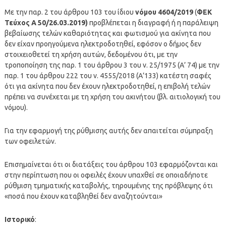
Με την παρ. 2 του άρθρου 103 του ίδιου
νόμου
4604/2019
(
ΦΕΚ
Τεύχος Α 50/26.03.2019)
προβλέπεται η διαγραφή ή η παράλειψη
βεβαίωσης τελών καθαριότητας και φωτισμού για ακίνητα που
δεν είχαν προηγούμενα ηλεκτροδοτηθεί, εφόσον ο δήμος δεν
στοιχειοθετεί τη χρήση αυτών, δεδομένου ότι, με την
τροποποίηση της παρ. 1 του άρθρου 3 του ν. 25/1975 (Α’ 74) με την
παρ. 1 του άρθρου 222 του ν. 4555/2018 (Α’133) κατέστη σαφές
ότι για ακίνητα που δεν έχουν ηλεκτροδοτηθεί, η επιβολή τελών
πρέπει να συνέχεται με τη χρήση του ακινήτου (βλ. αιτιολογική του
νόμου).
Για την εφαρμογή της ρύθμισης αυτής δεν απαιτείται σύμπραξη
των οφειλετών.
Επισημαίνεται ότι οι διατάξεις του άρθρου 103 εφαρμόζονται και
στην περίπτωση που οι οφειλές έχουν υπαχθεί σε οποιαδήποτε
ρύθμιση τμηματικής καταβολής, τηρουμένης της πρόβλεψης ότι
«ποσά που έχουν καταβληθεί δεν αναζητούνται»
Ιστορικό
: