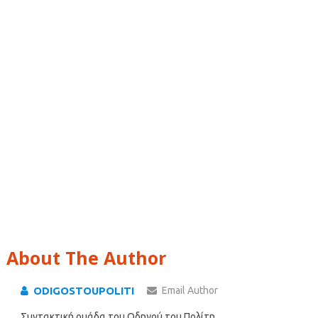
About The Author
ODIGOSTOUPOLITI
Email Author
Συντακτική ομάδα του Οδηγού του Πολίτη