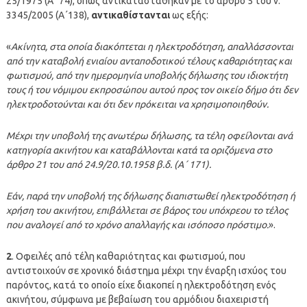
25/1975 (Α΄ 74), όπως αντικαταστάθηκαν με το άρθρο 5 του ν.
3345/2005 (Α΄138),
αντικαθίστανται
ως εξής:
«
Ακίνητα, στα οποία διακόπτεται η ηλεκτροδότηση, απαλλάσσονται
από την καταβολή ενιαίου ανταποδοτικού τέλους καθαριότητας και
φωτισμού, από την ημερομηνία υποβολής δήλωσης του ιδιοκτήτη
τους ή του νόμιμου εκπροσώπου αυτού προς τον οικείο δήμο ότι δεν
ηλεκτροδοτούνται και ότι δεν πρόκειται να χρησιμοποιηθούν.
Μέχρι την υποβολή της ανωτέρω δήλωσης, τα τέλη οφείλονται ανά
κατηγορία ακινήτου και καταβάλλονται κατά τα οριζόμενα στο
άρθρο 21 του από 24.9/20.10.1958 β.δ. (Α΄ 171).
Εάν, παρά την υποβολή της δήλωσης διαπιστωθεί ηλεκτροδότηση ή
χρήση του ακινήτου, επιβάλλεται σε βάρος του υπόχρεου το τέλος
που αναλογεί από το χρόνο απαλλαγής και ισόποσο πρόστιμο.
».
2
. Οφειλές από τέλη καθαριότητας και φωτισμού, που
αντιστοιχούν σε χρονικό διάστημα μέχρι την έναρξη ισχύος του
παρόντος, κατά το οποίο είχε διακοπεί η ηλεκτροδότηση ενός
ακινήτου, σύμφωνα με βεβαίωση του αρμόδιου διαχειριστή