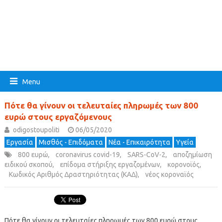
Menu
Πότε θα γίνουν οι τελευταίες πληρωμές των 800
ευρώ στους εργαζόμενους
odigostoupoliti
06/05/2020
Εργασία
Μισθός - Επιδόματα
Νέα - Επικαιρότητα
Υγεία
800 ευρώ
,
coronavirus covid-19
,
SARS-CoV-2
,
αποζημίωση
ειδικού σκοπού
,
επίδομα στήριξης εργαζομένων
,
κορονοϊός
,
Κωδικός Αριθμός Δραστηριότητας (ΚΑΔ)
,
νέος κοροναϊός
Πότε θα γίνουν οι τελευταίες πληρωμές των 800 ευρώ στους