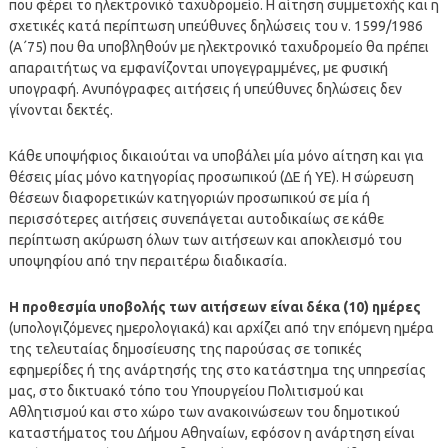
που φέρει το ηλεκτρονικό ταχυδρομείο. Η αίτηση συμμετοχής και η
σχετικές κατά περίπτωση υπεύθυνες δηλώσεις του ν. 1599/1986
(Α΄75) που θα υποβληθούν με ηλεκτρονικό ταχυδρομείο θα πρέπει
απαραιτήτως να εμφανίζονται υπογεγραμμένες, με φυσική
υπογραφή. Ανυπόγραφες αιτήσεις ή υπεύθυνες δηλώσεις δεν
γίνονται δεκτές.
Κάθε υποψήφιος δικαιούται να υποβάλει μία μόνο αίτηση και για
θέσεις μίας μόνο κατηγορίας προσωπικού (ΔΕ ή ΥΕ). Η σώρευση
θέσεων διαφορετικών κατηγοριών προσωπικού σε μία ή
περισσότερες αιτήσεις συνεπάγεται αυτοδικαίως σε κάθε
περίπτωση ακύρωση όλων των αιτήσεων και αποκλεισμό του
υποψηφίου από την περαιτέρω διαδικασία.
Η προθεσμία υποβολής των αιτήσεων είναι δέκα (10) ημέρες
(υπολογιζόμενες ημερολογιακά) και αρχίζει από την επόμενη ημέρα
της τελευταίας δημοσίευσης της παρούσας σε τοπικές
εφημερίδες ή της ανάρτησής της στο κατάστημα της υπηρεσίας
μας, στο δικτυακό τόπο του Υπουργείου Πολιτισμού και
Αθλητισμού και στο χώρο των ανακοινώσεων του δημοτικού
καταστήματος του Δήμου Αθηναίων, εφόσον η ανάρτηση είναι