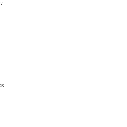
ών
ας
ν