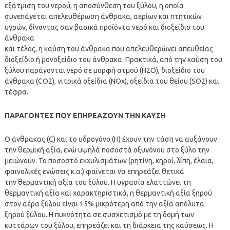
εξάτμιση του νερού, η αποσύνθεση του ξύλου, η οποία
συνεπάγεται απελευθέρωση άνθρακα, αερίων και πτητικών
υγρών, δίνοντας σαν βασικά προϊόντα νερό και διοξείδιο του
άνθρακα
και τέλος, η καύση του άνθρακα που απελευθερώνει απευθείας
διοξείδιο ή μονοξείδιο του άνθρακα. Πρακτικά, από την καύση του
ξύλου παράγονται νερό σε μορφή ατμού (H2O), διοξείδιο του
άνθρακα (CO2), νιτρικά οξείδια (NOx), οξείδια του θείου (SO2) και
τέφρα.
ΠΑΡΑΓΟΝΤΕΣ ΠΟΥ ΕΠΗΡΕΑΖΟΥΝ ΤΗΝ ΚΑΥΣΗ
Ο άνθρακας (C) και το υδρογόνο (Η) έχουν την τάση να αυξάνουν
την θερμική αξία, ενώ υψηλά ποσοστά οξυγόνου στο ξύλο την
μειώνουν. Το ποσοστό εκχυλισμάτων (ρητίνη, κηροί, λίπη, έλαια,
φαινολικές ενώσεις κ.α.) φαίνεται να επηρεάζει θετικά
την θερμαντική αξία του ξύλου. Η υγρασία ελαττώνει τη
θερμαντική αξία και χαρακτηριστικά, η θερμαντική αξία ξηρού
στον αέρα ξύλου είναι 15% μικρότερη από την αξία απόλυτα
ξηρού ξύλου. Η πυκνότητα σε συσχετισμό με τη δομή των
κυττάρων του ξύλου, επηρεάζει και τη διάρκεια της καύσεως. Η