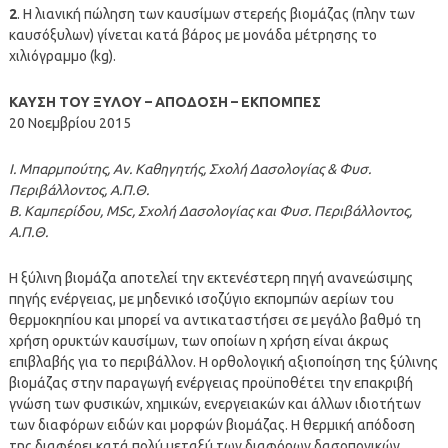
2
. Η λιανική πώληση των καυσίμων στερεής βιομάζας (πλην των
καυσόξυλων) γίνεται κατά βάρος με μονάδα μέτρησης το
χιλιόγραμμο (kg).
ΚΑΥΣΗ ΤΟΥ ΞΥΛΟΥ – ΑΠΟΔΟΣΗ – ΕΚΠΟΜΠΕΣ
20 Νοεμβρίου 2015
Ι. Μπαρμπούτης, Αν. Καθηγητής, Σχολή Δασολογίας & Φυσ.
Περιβάλλοντος, Α.Π.Θ.
Β. Καμπερίδου, MSc, Σχολή Δασολογίας και Φυσ. Περιβάλλοντος,
Α.Π.Θ.
Η ξύλινη βιομάζα αποτελεί την εκτενέστερη πηγή ανανεώσιμης
πηγής ενέργειας, με μηδενικό ισοζύγιο εκπομπών αερίων του
θερμοκηπίου και μπορεί να αντικαταστήσει σε μεγάλο βαθμό τη
χρήση ορυκτών καυσίμων, των οποίων η χρήση είναι άκρως
επιβλαβής για το περιβάλλον. Η ορθολογική αξιοποίηση της ξύλινης
βιομάζας στην παραγωγή ενέργειας προϋποθέτει την επακριβή
γνώση των φυσικών, χημικών, ενεργειακών και άλλων ιδιοτήτων
των διαφόρων ειδών και μορφών βιομάζας. Η θερμική απόδοση
της διαφέρει κατά πολύ μεταξύ των διαφόρων δασοπονικών