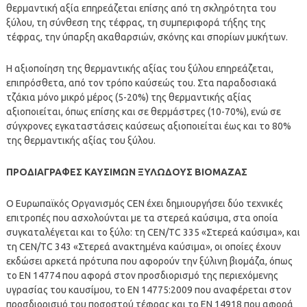
θερμαντική αξία επηρεάζεται επίσης από τη σκληρότητα του
ξύλου, τη σύνθεση της τέφρας, τη συμπεριφορά τήξης της
τέφρας, την ύπαρξη ακαθαρσιών, σκόνης και σπορίων μυκήτων.
Η αξιοποίηση της θερμαντικής αξίας του ξύλου επηρεάζεται,
επιπρόσθετα, από τον τρόπο καύσεώς του. Στα παραδοσιακά
τζάκια μόνο μικρό μέρος (5-20%) της θερμαντικής αξίας
αξιοποιείται, όπως επίσης και σε θερμάστρες (10-70%), ενώ σε
σύγχρονες εγκαταστάσεις καύσεως αξιοποιείται έως και το 80%
της θερμαντικής αξίας του ξύλου.
ΠΡΟΔΙΑΓΡΑΦΕΣ ΚΑΥΣΙΜΩΝ ΞΥΛΩΔΟΥΣ ΒΙΟΜΑΖΑΣ
Ο Ευρωπαϊκός Οργανισμός CEN έχει δημιουργήσει δύο τεχνικές
επιτροπές που ασχολούνται με τα στερεά καύσιμα, στα οποία
συγκαταλέγεται και το ξύλο: τη CEN/TC 335 «Στερεά καύσιμα», και
τη CEN/TC 343 «Στερεά ανακτημένα καύσιμα», οι οποίες έχουν
εκδώσει αρκετά πρότυπα που αφορούν την ξύλινη βιομάζα, όπως
το EN 14774 που αφορά στον προσδιορισμό της περιεχόμενης
υγρασίας του καυσίμου, το EN 14775:2009 που αναφέρεται στον
προσδιορισμό του ποσοστού τέφρας και το EN 14918 που αφορά