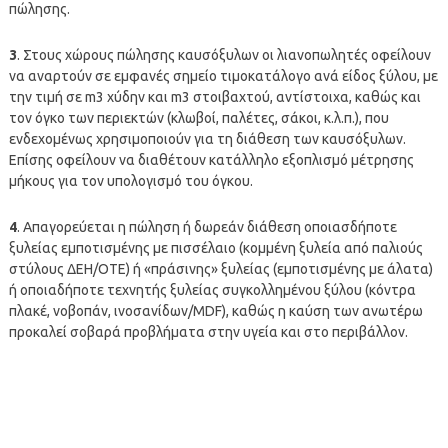
πώλησης.
3
. Στους χώρους πώλησης καυσόξυλων οι λιανοπωλητές οφείλουν
να αναρτούν σε εμφανές σημείο τιμοκατάλογο ανά είδος ξύλου, με
την τιμή σε m3 χύδην και m3 στοιβαχτού, αντίστοιχα, καθώς και
τον όγκο των περιεκτών (κλωβοί, παλέτες, σάκοι, κ.λ.π.), που
ενδεχομένως χρησιμοποιούν για τη διάθεση των καυσόξυλων.
Επίσης οφείλουν να διαθέτουν κατάλληλο εξοπλισμό μέτρησης
μήκους για τον υπολογισμό του όγκου.
4
. Απαγορεύεται η πώληση ή δωρεάν διάθεση οποιασδήποτε
ξυλείας εμποτισμένης με πισσέλαιο (κομμένη ξυλεία από παλιούς
στύλους ΔΕΗ/ΟΤΕ) ή «πράσινης» ξυλείας (εμποτισμένης με άλατα)
ή οποιαδήποτε τεχνητής ξυλείας συγκολλημένου ξύλου (κόντρα
πλακέ, νοβοπάν, ινοσανίδων/MDF), καθώς η καύση των ανωτέρω
προκαλεί σοβαρά προβλήματα στην υγεία και στο περιβάλλον.