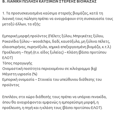
Β. ΛΙΑΝΙΚΗ ΠΩΛΗΣΗ ΚΑΥΣΙΜΩΝ ΣΤΕΡΕΗΣ ΒΙΟΜΑΖΑΣ
1. Τα προσυσκευασμένα καύσιμα στερεής βιομάζας, κατά τη
λιανική τους πώληση πρέπει να αναγράφουν στη συσκευασία τους
μεταξύ άλλων, τα εξής:
Εμπορική μορφή προϊόντος (Πέλετς ξύλου, Μπριγκέτες ξύλου,
Ροκανίδια ξύλου – woodchips, δαδί, καυσόξυλα, μη ξύλινα πέλετς,
ελαιοπυρήνας, πυρηνόξυλο, χημικά επεξεργασμένη βιομάζα, κ.τ.λ.)
Προέλευση – Πηγή (π.χ. είδος ξυλείας) – Κλάση (βάσει προτύπου
ΕΛΟΤ)
Τόπος παραγωγής
Ονομαστική ποσότητα περιεχομένου σε χιλιόγραμμα (kg)
Μέγιστη υγρασία (%)
Εμπορική ονομασία – Στοιχεία του υπεύθυνου διάθεσης του
προϊόντος
Επιπλέον, στο χώρο διάθεσής τους πρέπει να υπάρχει πινακίδα,
όπου θα αναγράφονται εμφανώς η εμπορεύσιμη μορφή, η
προέλευση, η πηγή και η κλάση τους (βάσει προτύπου ΕΛΟΤ).