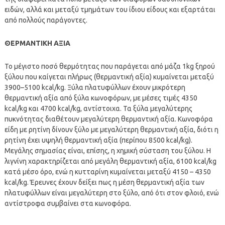
ειδών, αλλά και μεταξύ τμημάτων του ίδιου είδους και εξαρτάται
από πολλούς παράγοντες.
ΘΕΡΜΑΝΤΙΚΗ ΑΞΙΑ
Το μέγιστο ποσό θερμότητας που παράγεται από μάζα 1kg ξηρού
ξύλου που καίγεται πλήρως (θερμαντική αξία) κυμαίνεται μεταξύ
3900–5100 kcal/kg. Ξύλα πλατυφύλλων έχουν μικρότερη
θερμαντική αξία από ξύλα κωνοφόρων, με μέσες τιμές 4350
kcal/kg και 4700 kcal/kg, αντίστοιχα. Τα ξύλα μεγαλύτερης
πυκνότητας διαθέτουν μεγαλύτερη θερμαντική αξία. Κωνοφόρα
είδη με ρητίνη δίνουν ξύλο με μεγαλύτερη θερμαντική αξία, διότι η
ρητίνη έχει υψηλή θερμαντική αξία (περίπου 8500 kcal/kg).
Μεγάλης σημασίας είναι, επίσης, η χημική σύσταση του ξύλου. Η
λιγνίνη χαρακτηρίζεται από μεγάλη θερμαντική αξία, 6100 kcal/kg
κατά μέσο όρο, ενώ η κυτταρίνη κυμαίνεται μεταξύ 4150 – 4350
kcal/kg. Έρευνες έχουν δείξει πως η μέση θερμαντική αξία των
πλατυφύλλων είναι μεγαλύτερη στο ξύλο, από ότι στον φλοιό, ενώ
αντίστροφα συμβαίνει στα κωνοφόρα.