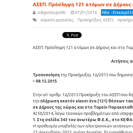
ΑΣΕΠ. Πρόσληψη 121 ατόμων σε Δήμους 
odigostoupoliti
07/01/2016
Νέα - Επικαιρό
εύρεση εργασίας
,
Προκηρύξεις ΑΣΕΠ
,
προκήρ
ΑΣΕΠ. Πρόσληψη 121 ατόμων σε Δήμους και στο Τα
Αιτήσεις α
Τροποποίηση
της Προκήρυξης 1Δ/2015 που δημοσιεύ
– 08.12.2015
Στην υπ’ αριθμ. 1Δ/2015 Προκήρυξη του ΑΣΕΠ που δ
την
πλήρωση εκατόν είκοσι ένα (121) θέσεων τα
σε Δήμους της χώρας και στο Ταμείο Παρακαταθ
4250/2014, λόγω τεχνικών προβλημάτων από υπερφό
1
.
Στη σελίδα 343 του ανωτέρω Φ.Ε.Κ., στο ΚΕ
Η προθεσμία υποβολής των ηλεκτρονικών αιτήσεων συμ
21 Δεκεμβρίου 2015, ημέρα Δευτέρα. Το εμπρόθεσμο τ