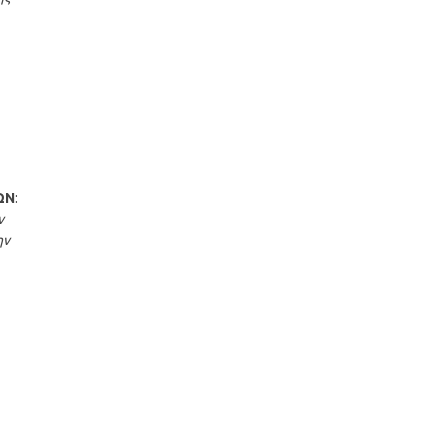
ΩΝ
:
ν
ην