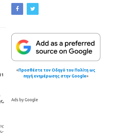
«
Προσθέστε τον Οδηγό του Πολίτη ως
11
πηγή ενημέρωσης στην Google
»
ά
Ads by Google
ς,
ις
ής