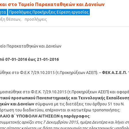
και στο Ταμείο Παρακαταθηκών και Δανείων
τητα
Προσλήψεις Προκήρυξεις Εύρεση εργασίας
υξη θέσεων
,
προσλήψεις
μείο Παρακαταθηκών και Δανείων
πό 07-01-2016 έως 21-01-2016
θηκε στο Φ.Ε.Κ 7/29.10.2015 (τ.Προκηρύξεων ΑΣΕΠ). –
ΦΕΚ Α.Σ.Ε.Π. 
ημοσιεύθηκε στο Φ.Ε.Κ. 7/29.10.2015 (τ.Προκηρύξεων ΑΣΕΠ) και αφορ
κτικού προσωπικού Πανεπιστημιακής και Τεχνολογικής Εκπαίδευση
ηκών και Δανείων
σύμφωνα με τις διατάξεις του άρθρου 51 του Ν.
ρτωση του διαδικτύου, επέρχονται οι κατωτέρω τροποποιήσεις:
ΦΑΛΑΙΟ Β ́ ΥΠΟΒΟΛΗ ΑΙΤΗΣΕΩΝ η παράγραφος
:
μετοχής αρχίζει στις 7 Δεκεμβρίου 2015, ημέρα Δευτέρα και λήγει στ
ης αίτησης κρίνεται με βάση την ημερομηνία της ηλεκτρονικής υποβολ