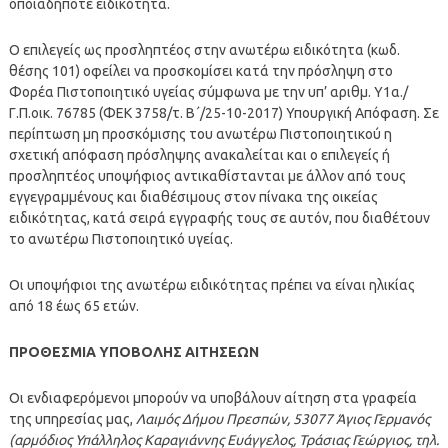
οποιαδήποτε ειδικότητα.
Ο επιλεγείς ως προσληπτέος στην ανωτέρω ειδικότητα (κωδ.
θέσης 101) οφείλει να προσκομίσει κατά την πρόσληψη στο
Φορέα Πιστοποιητικό υγείας σύμφωνα με την υπ’ αριθμ. Υ1α./
Γ.Π.οικ. 76785 (ΦΕΚ 3758/τ. Β΄/25-10-2017) Υπουργική Απόφαση. Σε
περίπτωση μη προσκόμισης του ανωτέρω Πιστοποιητικού η
σχετική απόφαση πρόσληψης ανακαλείται και ο επιλεγείς ή
προσληπτέος υποψήφιος αντικαθίστανται με άλλον από τους
εγγεγραμμένους και διαθέσιμους στον πίνακα της οικείας
ειδικότητας, κατά σειρά εγγραφής τους σε αυτόν, που διαθέτουν
το ανωτέρω Πιστοποιητικό υγείας.
Οι υποψήφιοι της ανωτέρω ειδικότητας πρέπει να είναι ηλικίας
από 18 έως 65 ετών.
ΠΡΟΘΕΣΜΙΑ ΥΠΟΒΟΛΗΣ ΑΙΤΗΣΕΩΝ
Οι ενδιαφερόμενοι μπορούν να υποβάλουν αίτηση στα γραφεία
της υπηρεσίας μας,
Λαιμός Δήμου Πρεσπών, 53077 Άγιος Γερμανός
(αρμόδιος Υπάλληλος Καραγιάννης Ευάγγελος, Τράσιας Γεώργιος, τηλ.