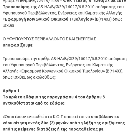
Αριθμ. ΥΠΕΝ/ΔΗΕ/72919/1459 –
ΦΕΚ Τεύχος B’ 3290/27.08.2019
Τροποποίηση
της Δ5-ΗΛ/Β/Φ29/16027/6.8.2010 απόφασης του
Υφυπουργού Περιβάλλοντος, Ενέργειας και Κλιματικής Αλλαγής
«
Εφαρμογή Κοινωνικού Οικιακού Τιμολογίου
» (Β’/1403) όπως
ισχύει
Ο ΥΦΥΠΟΥΡΓΟΣ ΠΕΡΙΒΑΛΛΟΝΤΟΣ ΚΑΙ ΕΝΕΡΓΕΙΑΣ
αποφασίζουμε
:
Τροποποιούμε την αριθμ. Δ5-ΗΛ/Β/Φ29/16027/6.8.2010 απόφαση
του Υφυπουργού Περιβάλλοντος, Ενέργειας και Κλιματικής
Αλλαγής «Εφαρμογή Κοινωνικού Οικιακού Τιμολογίου» (Β’/1403),
όπως ισχύει, ως ακολούθως:
Άρθρο 1
Το πρώτο εδάφιο της παραγράφου 4 του άρθρου 3
αντικαθίσταται από το εδάφιο
:
«Όσοι έχουν ενταχθεί στο Κ.Ο.Τ απαιτείται να
υποβάλουν εκ
νέου αίτηση εντός δύο (2) μηνών από τη λήξη της οριζόμενης
από τις κείμενες διατάξεις ή της παραταθείσας με