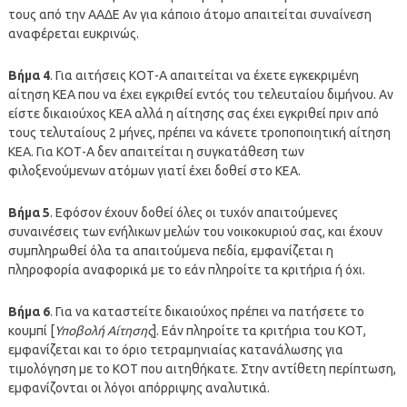
τους από την ΑΑΔΕ Αν για κάποιο άτομο απαιτείται συναίνεση
αναφέρεται ευκρινώς.
Βήμα 4
. Για αιτήσεις ΚΟΤ-Α απαιτείται να έχετε εγκεκριμένη
αίτηση ΚΕΑ που να έχει εγκριθεί εντός του τελευταίου διμήνου. Αν
είστε δικαιούχος ΚΕΑ αλλά η αίτησης σας έχει εγκριθεί πριν από
τους τελυταίους 2 μήνες, πρέπει να κάνετε τροποποιητική αίτηση
ΚΕΑ. Για ΚΟΤ-Α δεν απαιτείται η συγκατάθεση των
φιλοξενούμενων ατόμων γιατί έχει δοθεί στο ΚΕΑ.
Βήμα 5
. Εφόσον έχουν δοθεί όλες οι τυχόν απαιτούμενες
συναινέσεις των ενήλικων μελών του νοικοκυριού σας, και έχουν
συμπληρωθεί όλα τα απαιτούμενα πεδία, εμφανίζεται η
πληροφορία αναφορικά με το εάν πληροίτε τα κριτήρια ή όχι.
Βήμα 6
. Για να καταστείτε δικαιούχος πρέπει να πατήσετε το
κουμπί [
Υποβολή Αίτησης
]. Εάν πληροίτε τα κριτήρια του ΚΟΤ,
εμφανίζεται και το όριο τετραμηνιαίας κατανάλωσης για
τιμολόγηση με το ΚΟΤ που αιτηθήκατε. Στην αντίθετη περίπτωση,
εμφανίζονται οι λόγοι απόρριψης αναλυτικά.