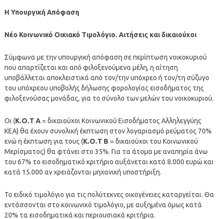
Η Υπουργική Απόφαση
Νέο Κοινωνικό Οικιακό Τιμολόγιο. Αιτήσεις και δικαιούχοι
Σύμφωνα με την υπουργική απόφαση σε περίπτωση νοικοκυριού
που απαρτίζεται και από φιλοξενούμενα μέλη, η αίτηση
υποβάλλεται αποκλειστικά από τον/την υπόχρεο ή τον/τη σύζυγο
του υπόχρεου υποβολής δήλωσης φορολογίας εισοδήματος της
φιλοξενούσας μονάδας, για το σύνολο των μελών του νοικοκυριού.
Οι (
Κ.Ο.Τ Α
= δικαιούχοι Κοινωνικού Εισοδήματος Αλληλεγγύης
ΚΕΑ) θα έχουν συνολική έκπτωση στον λογαριασμό ρεύματος 70%
ενώ η έκπτωση για τους (
Κ.Ο.Τ Β
= δικαιούχοι του Κοινωνικού
Μερίσματος) θα φτάνει στο 35%. Για τα άτομα με αναπηρία άνω
του 67% το εισοδηματικό κριτήριο αυξάνεται κατά 8.000 ευρώ και
κατά 15.000 αν χρειάζονται μηχανική υποστήριξη.
Το ειδικό τιμολόγιο για τις πολύτεκνες οικογένειες καταργείται. Θα
εντάσσονται στο κοινωνικό τιμολόγιο, με αυξημένα όμως κατά
20% τα εισοδηματικά και περιουσιακά κριτήρια.