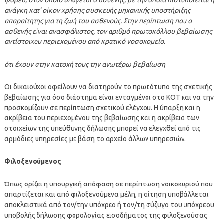
ανάγκη κατ’ οίκον χρήσης συσκευής μηχανικής υποστήριξης
απαραίτητης για τη ζωή του ασθενούς. Στην περίπτωση που ο
ασθενής είναι ανασφάλιστος, τον αριθμό πρωτοκόλλου βεβαίωσης
αντίστοιχου περιεχομένου από κρατικό νοσοκομείο.
ότι έχουν στην κατοχή τους την ανωτέρω βεβαίωση
Οι δικαιούχοι οφείλουν να διατηρούν το πρωτότυπο της σχετικής
βεβαίωσης για όσο διάστημα είναι ενταγμένοι στο ΚΟΤ και να την
προσκομίζουν σε περίπτωση σχετικού ελέγχου. Η ύπαρξη και η
ακρίβεια του περιεχομένου της βεβαίωσης και η ακρίβεια των
στοιχείων της υπεύθυνης δήλωσης μπορεί να ελεγχθεί από τις
αρμόδιες υπηρεσίες με βάση το αρχείο άλλων υπηρεσιών.
Φιλοξενούμενος
Όπως ορίζει η υπουργική απόφαση σε περίπτωση νοικοκυριού που
απαρτίζεται και από φιλοξενούμενα μέλη, η αίτηση υποβάλλεται
αποκλειστι­κά από τον/την υπόχρεο ή τον/τη σύζυγο του υπόχρε­ου
υποβολής δήλωσης φορολογίας εισοδήματος της φιλοξενούσας