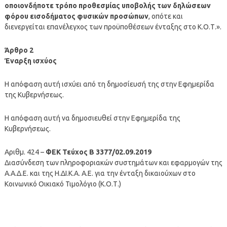
οποιονδήποτε τρόπο προθεσμίας υποβολής των δηλώσεων
φόρου εισοδήματος φυσικών προσώπων
, οπότε και
διενεργείται επανέλεγχος των προϋποθέσεων ένταξης στο Κ.Ο.Τ.».
Άρθρο 2
Έναρξη ισχύος
Η απόφαση αυτή ισχύει από τη δημοσίευσή της στην Εφημερίδα
της Κυβερνήσεως.
Η απόφαση αυτή να δημοσιευθεί στην Εφημερίδα της
Κυβερνήσεως.
Αριθμ. 424 –
ΦΕΚ Τεύχος B 3377/02.09.2019
Διασύνδεση των πληροφοριακών συστημάτων και εφαρμογών της
Α.Α.Δ.Ε. και της Η.ΔΙ.Κ.Α. Α.Ε. για την ένταξη δικαιούχων στο
Κοινωνικό Οικιακό Τιμολόγιο (Κ.Ο.Τ.)