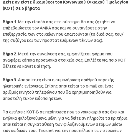
Δείτε αν είστε δικαιούχοι του Κοινωνικού Οικιακού Τιμολογίου
(ΚΟΤ) σε 6 βήματα
Βήμα 1
. Με την είσοδό σας στο σύστημα θα σας ζητηθεί να
επιβεβαιώσετε τον ΑΜΚΑ σας και να συναινέσετε στην
επεξεργασία των στοιχείων που απαιτούνται (τα δικά σας, του/
της συζύγου και των προστατευόμενων τέκνων σας).
Βήμα 2
. Μετά την συναίνεση σας, εμφανίζεται φόρμα που
αναφέρει κάποια προσωπικά στοιχεία σας. Επιλέξτε για ποιο ΚΟΤ
θέλετε να κάνετε αίτηση.
Βήμα 3
. Απαραίτητη είναι η συμπλήρωση αριθμού παροχής
ηλεκτρικής ενέργειας. Επίσης απαιτείται το e-mail και ένας
αριθμός κινητού τηλεφώνου που θα χρησιμοποιηθούν για
αποστολή τυχόν ειδοποιήσεων.
Για αιτήσεις ΚΟΤ-Β σε περίπτωση που το νοικοκυριό σας έχει και
ενήλικα φιλοξενούμενα μέλη, για να δείτε αν πληροίτε τα κριτήρια
απαιτείται η συγκατάθεση των φιλοξενούμενων ατόμων μέσω
των κωδικών τους Taxisnet για την προσπέλαση των στοιχείων