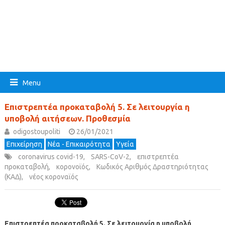
Menu
Επιστρεπτέα προκαταβολή 5. Σε λειτουργία η
υποβολή αιτήσεων. Προθεσμία
odigostoupoliti
26/01/2021
Επιχείρηση
Νέα - Επικαιρότητα
Υγεία
coronavirus covid-19
,
SARS-CoV-2
,
επιστρεπτέα
προκαταβολή
,
κορονοϊός
,
Κωδικός Αριθμός Δραστηριότητας
(ΚΑΔ)
,
νέος κοροναϊός
Επιστρεπτέα προκαταβολή 5. Σε λειτουργία η υποβολή