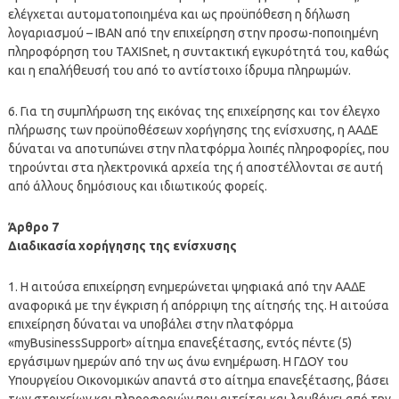
ελέγχεται αυτοματοποιημένα και ως προϋπόθεση η δήλωση
λογαριασμού – ΙΒΑΝ από την επιχείρηση στην προσω-ποποιημένη
πληροφόρηση του TAXISnet, η συντακτική εγκυρότητά του, καθώς
και η επαλήθευσή του από το αντίστοιχο ίδρυμα πληρωμών.
6. Για τη συμπλήρωση της εικόνας της επιχείρησης και τον έλεγχο
πλήρωσης των προϋποθέσεων χορήγησης της ενίσχυσης, η ΑΑΔΕ
δύναται να αποτυπώνει στην πλατφόρμα λοιπές πληροφορίες, που
τηρούνται στα ηλεκτρονικά αρχεία της ή αποστέλλονται σε αυτή
από άλλους δημόσιους και ιδιωτικούς φορείς.
Άρθρο 7
Διαδικασία χορήγησης της ενίσχυσης
1. Η αιτούσα επιχείρηση ενημερώνεται ψηφιακά από την ΑΑΔΕ
αναφορικά με την έγκριση ή απόρριψη της αίτησής της. Η αιτούσα
επιχείρηση δύναται να υποβάλει στην πλατφόρμα
«myBusinessSupport» αίτημα επανεξέτασης, εντός πέντε (5)
εργάσιμων ημερών από την ως άνω ενημέρωση. Η ΓΔΟΥ του
Υπουργείου Οικονομικών απαντά στο αίτημα επανεξέτασης, βάσει
των στοιχείων και πληροφοριών που αιτείται και λαμβάνει από την