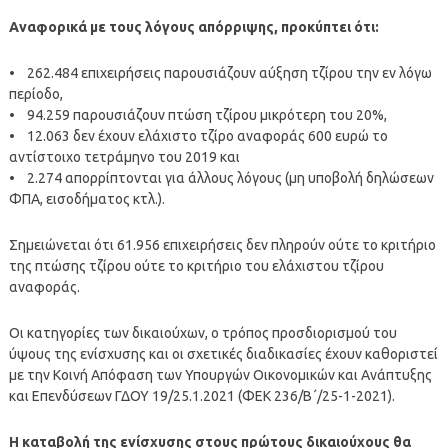
Αναφορικά με τους λόγους απόρριψης, προκύπτει ότι:
• 262.484 επιχειρήσεις παρουσιάζουν αύξηση τζίρου την εν λόγω
περίοδο,
• 94.259 παρουσιάζουν πτώση τζίρου μικρότερη του 20%,
• 12.063 δεν έχουν ελάχιστο τζίρο αναφοράς 600 ευρώ το
αντίστοιχο τετράμηνο του 2019 και
• 2.274 απορρίπτονται για άλλους λόγους (μη υποβολή δηλώσεων
ΦΠΑ, εισοδήματος κτλ.).
Σημειώνεται ότι 61.956 επιχειρήσεις δεν πληρούν ούτε το κριτήριο
της πτώσης τζίρου ούτε το κριτήριο του ελάχιστου τζίρου
αναφοράς.
Οι κατηγορίες των δικαιούχων, ο τρόπος προσδιορισμού του
ύψους της ενίσχυσης και οι σχετικές διαδικασίες έχουν καθοριστεί
με την Κοινή Απόφαση των Υπουργών Οικονομικών και Ανάπτυξης
και Επενδύσεων ΓΔΟΥ 19/25.1.2021 (ΦΕΚ 236/Β΄/25-1-2021).
Η καταβολή της ενίσχυσης στους πρώτους δικαιούχους θα