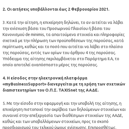
2. Οι αιτήσεις υποβάλλονται έως 2 Φεβρουαρίου 2021.
3. Κατά την αίτηση, η επιχείρηση δηλώνει, το αν αιτείται να λάβει
την ενίσχυση βάσει του Προσωρινού Πλαισίου ή βάσει του
Κανονισμού de minimis, τα απαιτούμενα στοιχεία και πληροφορίες
σχετικά με την πλήρωση των προϋποθέσεων της παρούσας, κατά
περίπτωση, καθώς και το ποσό που αιτείται να λάβει στο πλαίσιο
της παρούσας, εντός των ορίων του άρθρου 4 της παρούσας.
Υπόδειγμα της αίτησης περιλαμβάνεται στο Παράρτημα ΙΙ.Α, το
οποίο αποτελεί αναπόσπαστο μέρος της παρούσας.
4. Η είσοδος στην ηλεκτρονική πλατφόρμα
«myBusinessSupport» διενεργείται με τη χρήση των σχετικών
διαπιστευτηρίων του Ο.Π.Σ. TAXISnet της ΑΑΔΕ.
5. Με την είσοδο στην εφαρμογή και την υποβολή της αίτησης, η
επιχείρηση πιστοποιεί την ακρίβεια των δηλούμενων στοιχείων και
συναινεί στην επεξεργασία των διαθέσιμων στοιχείων της ΑΑΔΕ,
καθώς και των υποβαλλόμενων στοιχείων, προς το σκοπό
προσδιορισμού του τελικού ύψους ενίσχυσης. Επιπροσθέτως,