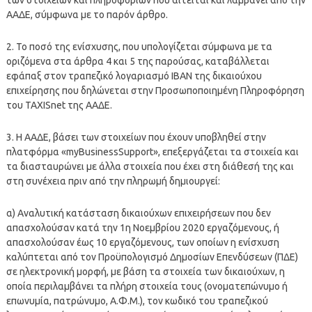
ΑΑΔΕ, σύμφωνα με το παρόν άρθρο.
2. Το ποσό της ενίσχυσης, που υπολογίζεται σύμφωνα με τα
οριζόμενα στα άρθρα 4 και 5 της παρούσας, καταβάλλεται
εφάπαξ στον τραπεζικό λογαριασμό ΙΒΑΝ της δικαιούχου
επιχείρησης που δηλώνεται στην Προσωποποιημένη Πληροφόρηση
του TAXISnet της ΑΑΔΕ.
3. Η ΑΑΔΕ, βάσει των στοιχείων που έχουν υποβληθεί στην
πλατφόρμα «myBusinessSupport», επεξεργάζεται τα στοιχεία και
τα διασταυρώνει με άλλα στοιχεία που έχει στη διάθεσή της και
στη συνέχεια πριν από την πληρωμή δημιουργεί:
α) Αναλυτική κατάσταση δικαιούχων επιχειρήσεων που δεν
απασχολούσαν κατά την 1η Νοεμβρίου 2020 εργαζόμενους, ή
απασχολούσαν έως 10 εργαζόμενους, των οποίων η ενίσχυση
καλύπτεται από τον Προϋπολογισμό Δημοσίων Επενδύσεων (ΠΔΕ)
σε ηλεκτρονική μορφή, με βάση τα στοιχεία των δικαιούχων, η
οποία περιλαμβάνει τα πλήρη στοιχεία τους (ονοματεπώνυμο ή
επωνυμία, πατρώνυμο, Α.Φ.Μ.), τον κωδικό του τραπεζικού