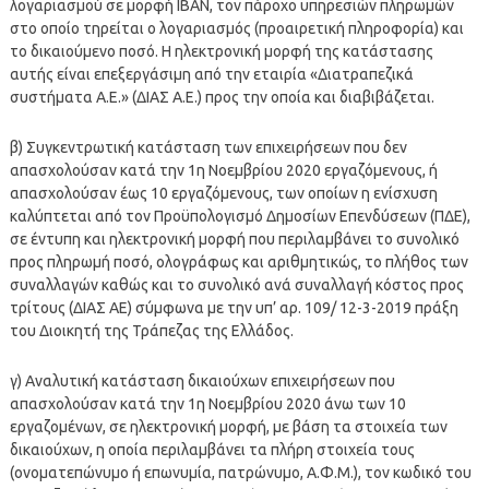
λογαριασμού σε μορφή IBAN, τον πάροχο υπηρεσιών πληρωμών
στο οποίο τηρείται ο λογαριασμός (προαιρετική πληροφορία) και
το δικαιούμενο ποσό. Η ηλεκτρονική μορφή της κατάστασης
αυτής είναι επεξεργάσιμη από την εταιρία «Διατραπεζικά
συστήματα Α.Ε.» (ΔΙΑΣ Α.Ε.) προς την οποία και διαβιβάζεται.
β) Συγκεντρωτική κατάσταση των επιχειρήσεων που δεν
απασχολούσαν κατά την 1η Νοεμβρίου 2020 εργαζόμενους, ή
απασχολούσαν έως 10 εργαζόμενους, των οποίων η ενίσχυση
καλύπτεται από τον Προϋπολογισμό Δημοσίων Επενδύσεων (ΠΔΕ),
σε έντυπη και ηλεκτρονική μορφή που περιλαμβάνει το συνολικό
προς πληρωμή ποσό, ολογράφως και αριθμητικώς, το πλήθος των
συναλλαγών καθώς και το συνολικό ανά συναλλαγή κόστος προς
τρίτους (ΔΙΑΣ ΑΕ) σύμφωνα με την υπ’ αρ. 109/ 12-3-2019 πράξη
του Διοικητή της Τράπεζας της Ελλάδος.
γ) Αναλυτική κατάσταση δικαιούχων επιχειρήσεων που
απασχολούσαν κατά την 1η Νοεμβρίου 2020 άνω των 10
εργαζομένων, σε ηλεκτρονική μορφή, με βάση τα στοιχεία των
δικαιούχων, η οποία περιλαμβάνει τα πλήρη στοιχεία τους
(ονοματεπώνυμο ή επωνυμία, πατρώνυμο, Α.Φ.Μ.), τον κωδικό του