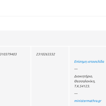
310379403
2310263332
Επίσημη ιστοσελίδα
—
Διοικητήριο,
Θεσσαλονίκη,
Τ.Κ.54123.
—
minister
mathra.gr