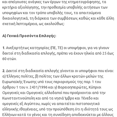
και επείγουσες ανάγκες των έργων της κτηματογράφησης, τα
κριτήρια αξιολόγησης, την προθεσμία υποβολής αιτήσεων των
υποψηφίων και τον τρόπο υποβολής τους, τα απαιτούμενα
δικαιολογητικά, τη διάρκεια των συμβάσεων, καθώς και κάθε άλλη
σχετική λεπτομέρεια, ως ακολούθως:
Α) Γενικά Προσόντα Επιλογής:
1
. Ανεξαρτήτως κατηγορίας (ΠΕ, ΤΕ) οι υποψήφιοι, για να γίνουν
δεκτοί στη διαδικασία επιλογής, πρέπει να έχουν ηλικία από 25 έως
60 ετών.
2
. Δεκτοί στη διαδικασία επιλογής γίνονται οι υποψήφιοι που είναι:
α) Έλληνες πολίτες, β) πολίτες των άλλων κρατών-μελών της
Ευρωπαϊκής Ένωσης υπό τους περιορισμούς της παρ. 1 του
άρθρου 1 του ν. 2431/1996 και γ) Βορειοηπειρώτες, Κύπριοι
Ομογενείς και Ομογενείς αλλοδαποί που προέρχονται από την
Κωνσταντινούπολη και από τα νησιά Ίμβρο και Τένεδο και
ομογενείς εξ Αιγύπτου, χωρίς να απαιτείται πιστοποιητικό
ελληνικής ιθαγένειας, υπό την προϋπόθεση ότι η ιδιότητά τους ως
Ελλήνων κατά το γένος και τη συνείδηση αποδεικνύεται με άλλους