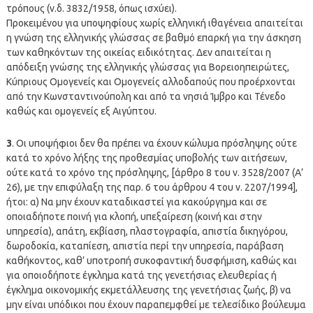
τρόπους (ν.δ. 3832/1958, όπως ισχύει).
Προκειμένου για υποψηφίους χωρίς ελληνική ιθαγένεια απαιτείται
η γνώση της ελληνικής γλώσσας σε βαθμό επαρκή για την άσκηση
των καθηκόντων της οικείας ειδικότητας. Δεν απαιτείται η
απόδειξη γνώσης της ελληνικής γλώσσας για Βορειοηπειρώτες,
Κύπριους Ομογενείς και Ομογενείς αλλοδαπούς που προέρχονται
από την Κωνσταντινούπολη και από τα νησιά Ίμβρο και Τένεδο
καθώς και ομογενείς εξ Αιγύπτου.
3
. Οι υποψήφιοι δεν θα πρέπει να έχουν κώλυμα πρόσληψης ούτε
κατά το χρόνο λήξης της προθεσμίας υποβολής των αιτήσεων,
ούτε κατά το χρόνο της πρόσληψης, [άρθρο 8 του ν. 3528/2007 (Α’
26), με την επιφύλαξη της παρ. 6 του άρθρου 4 του ν. 2207/1994],
ήτοι: α) Να μην έχουν καταδικαστεί για κακούργημα και σε
οποιαδήποτε ποινή για κλοπή, υπεξαίρεση (κοινή και στην
υπηρεσία), απάτη, εκβίαση, πλαστογραφία, απιστία δικηγόρου,
δωροδοκία, καταπίεση, απιστία περί την υπηρεσία, παράβαση
καθήκοντος, καθ’ υποτροπή συκοφαντική δυσφήμιση, καθώς και
για οποιοδήποτε έγκλημα κατά της γενετήσιας ελευθερίας ή
έγκλημα οικονομικής εκμετάλλευσης της γενετήσιας ζωής, β) να
μην είναι υπόδικοι που έχουν παραπεμφθεί με τελεσίδικο βούλευμα