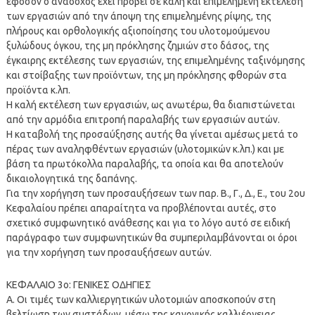
εφόσον ο ανάδοχος έχει προβεί σε καλή και επιμελημένη εκτέλεση
των εργασιών από την άποψη της επιμελημένης ρίψης, της
πλήρους και ορθολογικής αξιοποίησης του υλοτομούμενου
ξυλώδους όγκου, της μη πρόκλησης ζημιών στο δάσος, της
έγκαιρης εκτέλεσης των εργασιών, της επιμελημένης ταξινόμησης
και στοίβαξης των προϊόντων, της μη πρόκλησης φθορών στα
προϊόντα κ.λπ.
Η καλή εκτέλεση των εργασιών, ως ανωτέρω, θα διαπιστώνεται
από την αρμόδια επιτροπή παραλαβής των εργασιών αυτών.
Η καταβολή της προσαύξησης αυτής θα γίνεται αμέσως μετά το
πέρας των αναληφθέντων εργασιών (υλοτομικών κ.λπ.) και με
βάση τα πρωτόκολλα παραλαβής, τα οποία και θα αποτελούν
δικαιολογητικά της δαπάνης.
Για την χορήγηση των προσαυξήσεων των παρ. Β., Γ., Δ., Ε., του 2ου
Κεφαλαίου πρέπει απαραίτητα να προβλέπονται αυτές, στο
σχετικό συμφωνητικό ανάθεσης και για το λόγο αυτό σε ειδική
παράγραφο των συμφωνητικών θα συμπεριλαμβάνονται οι όροι
για την χορήγηση των προσαυξήσεων αυτών.
ΚΕΦΑΛΑΙΟ 3o: ΓΕΝΙΚΕΣ ΟΔΗΓΙΕΣ
Α. Οι τιμές των καλλιεργητικών υλοτομιών αποσκοπούν στη
βελτίωση των συστάδων, μέσω της κανονικής καλλιέργειας