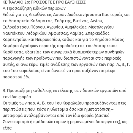
ΚΕΦΑΛΑΙΟ 2ο: ΠΡΟΣΘΕΤΕΣ ΠΡΟΣΑΥΞΗΣΕΙΣ
Α. Προσαύξηση ειδικών περιοχών
Ειδικά για τις Διευθύνσεις Δασών Δωδεκανήσου και Καστοριάς και
τα Δασαρχεία Καλαμάτας, Σπάρτης, Βυτίνας, Αιγίου,
Ξυλοκάστρου, Πύργου, Αγρινίου, Αμφιλοχίας, Μεσολογγίου,
Ναυπάκτου, Λιδορικίου, Άμφισσας, Λαμίας, Σπερχειάδος,
Καρπενησίου και Νευροκοπίου, καθώς και για το Δημόσιο Δάσος
Καμάρια Αγράφων περιοχής αρμοδιότητας του Δασαρχείου
Καρδίτσας, εξαιτίας των συγκριτικά δυσμενέστερων συνθηκών
παραγωγής των προϊόντων που διαπιστώνονται στις περιοχές
αυτές, οι ανωτέρω τιμές ανάθεσης των εργασιών των παρ. Α., Β., Γ.
του 1ου κεφαλαίου, είναι δυνατό να προσαυξάνονται μέχρι
ποσοστού 5%.
Β. Προσαύξηση καθολικής εκτέλεσης των δασικών εργασιών από
τον ίδιο φορέα.
Οι τιμές των παρ. Α., Β. του 1ου Κεφαλαίου προσαυξάνονται στις
περιπτώσεις που, τόσο η υλοτομία όσο και η μετατόπιση –
μεταφορά αναλαμβάνονται από τον ίδιο φορέα (Δασικό
Συνεταιρισμό ή ομάδα υλοτόμων ή μεμονωμένοι δασεργάτες), ως
εξής: