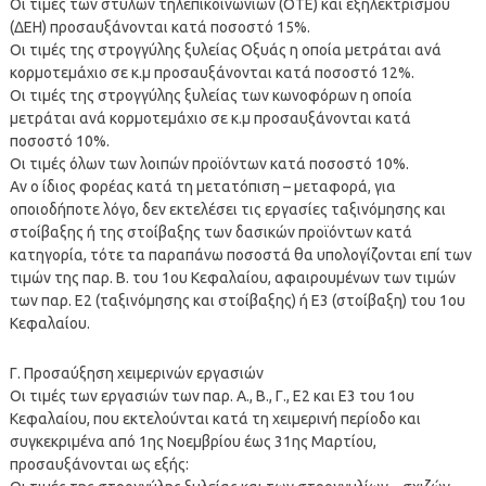
Οι τιμές των στύλων τηλεπικοινωνιών (ΟΤΕ) και εξηλεκτρισμού
(ΔΕΗ) προσαυξάνονται κατά ποσοστό 15%.
Οι τιμές της στρογγύλης ξυλείας Οξυάς η οποία μετράται ανά
κορμοτεμάχιο σε κ.μ προσαυξάνονται κατά ποσοστό 12%.
Οι τιμές της στρογγύλης ξυλείας των κωνοφόρων η οποία
μετράται ανά κορμοτεμάχιο σε κ.μ προσαυξάνονται κατά
ποσοστό 10%.
Οι τιμές όλων των λοιπών προϊόντων κατά ποσοστό 10%.
Αν ο ίδιος φορέας κατά τη μετατόπιση – μεταφορά, για
οποιοδήποτε λόγο, δεν εκτελέσει τις εργασίες ταξινόμησης και
στοίβαξης ή της στοίβαξης των δασικών προϊόντων κατά
κατηγορία, τότε τα παραπάνω ποσοστά θα υπολογίζονται επί των
τιμών της παρ. Β. του 1ου Κεφαλαίου, αφαιρουμένων των τιμών
των παρ. Ε2 (ταξινόμησης και στοίβαξης) ή Ε3 (στοίβαξη) του 1ου
Κεφαλαίου.
Γ. Προσαύξηση χειμερινών εργασιών
Οι τιμές των εργασιών των παρ. Α., Β., Γ., Ε2 και Ε3 του 1ου
Κεφαλαίου, που εκτελούνται κατά τη χειμερινή περίοδο και
συγκεκριμένα από 1ης Νοεμβρίου έως 31ης Μαρτίου,
προσαυξάνονται ως εξής: