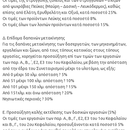
Οι τιμές της στρογγύλης ξυλείας και των στρογγυλίων – σχιζών
από ψυχρόβιες Πεύκες (Μαύρη – Δασική – Λευκόδερμος), καθώς
επίσης από Ελάτη, Ερυθρελάτη και Οξυά, κατά ποσοστό 25%.
Οι τιμές των προϊόντων Λεύκης κατά ποσοστό 8%.
Οι τιμές όλων των λοιπών προϊόντων κατά ποσοστό 15%.
Δ. Επίδομα δαπανών μετακίνησης
Για τις δαπάνες μετακίνησης των δασεργατών, των μηχανημάτων,
εργαλείων και ζώων, από τους τόπους κατοικίας στους τόπους
εργασίας, χορηγείται προσαύξηση επί των τιμών των εργασιών
των παρ. Α., Β.,.΄, Ε2, Ε3 του 1ου Κεφαλαίου, με βάση την απόσταση
από την έδρα του Συνεταιρισμού μέχρι το υλοτόμιο, ως εξής:
Από 0 μέχρι 50 χλμ. απόσταση ? 5%
Από 51 μέχρι 100 χλμ. απόσταση ? 10%
Από 101 μέχρι 150 χλμ. απόσταση ? 15%
Από 151χλμ. και άνω απόσταση ? 20%
Νησιωτικές περιοχές ? 30%
E. Προσαύξηση καλής εκτέλεσης των δασικών εργασιών (5%)
Οι τιμές των εργασιών των παρ. Α., Β., Γ., Ε2, Ε3 του 1ου Κεφαλαίου
και Β., Γ., του 2ου Κεφαλαίου, προσαυξάνονται κατά ποσοστό 5%