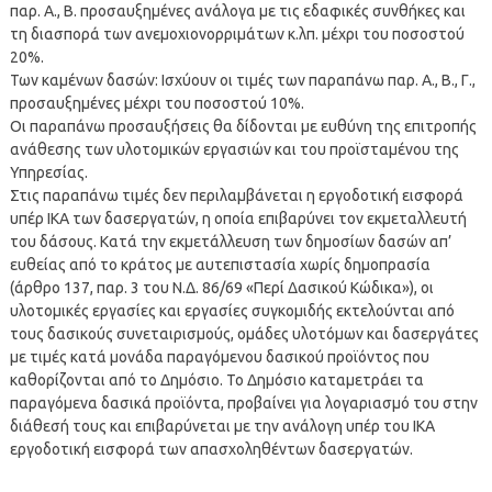
παρ. Α., Β. προσαυξημένες ανάλογα με τις εδαφικές συνθήκες και
τη διασπορά των ανεμοχιονορριμάτων κ.λπ. μέχρι του ποσοστού
20%.
Των καμένων δασών: Ισχύουν οι τιμές των παραπάνω παρ. Α., Β., Γ.,
προσαυξημένες μέχρι του ποσοστού 10%.
Οι παραπάνω προσαυξήσεις θα δίδονται με ευθύνη της επιτροπής
ανάθεσης των υλοτομικών εργασιών και του προϊσταμένου της
Υπηρεσίας.
Στις παραπάνω τιμές δεν περιλαμβάνεται η εργοδοτική εισφορά
υπέρ ΙΚΑ των δασεργατών, η οποία επιβαρύνει τον εκμεταλλευτή
του δάσους. Κατά την εκμετάλλευση των δημοσίων δασών απ’
ευθείας από το κράτος με αυτεπιστασία χωρίς δημοπρασία
(άρθρο 137, παρ. 3 του Ν.Δ. 86/69 «Περί Δασικού Κώδικα»), οι
υλοτομικές εργασίες και εργασίες συγκομιδής εκτελούνται από
τους δασικούς συνεταιρισμούς, ομάδες υλοτόμων και δασεργάτες
με τιμές κατά μονάδα παραγόμενου δασικού προϊόντος που
καθορίζονται από το Δημόσιο. Το Δημόσιο καταμετράει τα
παραγόμενα δασικά προϊόντα, προβαίνει για λογαριασμό του στην
διάθεσή τους και επιβαρύνεται με την ανάλογη υπέρ του ΙΚΑ
εργοδοτική εισφορά των απασχοληθέντων δασεργατών.