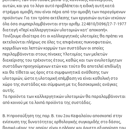
αυτών, και για το λόγο αυτό προβλέπεται η ειδική αυτή κατά
στρέμμα αμοιβή, που είναι πέρα από την αμοιβή των παραγόμενων
προϊόντων. Για τον τρόπο εκτέλεσης των εργασιών αυτών ισχύουν
όλα όσα συμπεριλαμβάνονται στην αριθμ. 224810/3096/27-7-1977
διαταγή «Περί καλλιεργητικών υλοτομιών κατ’ αποκοπή».
Τονίζουμε ιδιαίτερα ότι οι καλλιεργητικές υλοτομίες θα πρέπει να
εκτελούνται πλήρως σε όλες τις επιφάνειες πυκνοφυτειών,
κορμιδίων και λεπτών κορμών των συστάδων οι οποίες
περιλαμβάνονται στους πίνακες Υλοτομίας των μελετών
διαχείρισης του τρέχοντος έτους, καθώς και των ανυλοτόμητων
συστάδων προηγούμενων ετών και τούτο θα αποτελεί επιδίωξη
και θα τίθεται ως όρος στα συμφωνητικά ανάθεσης των
υλοτομιών, ώστε η υλοτομική επέμβαση να είναι καθολική στο
χώρο της συστάδας και σύμφωνη με τις δασοκομικές ανάγκες
αυτής.
Τα προϊόντα των καλλιεργητικών υλοτομιών θα παραλαμβάνονται
από κοινού με τα λοιπά προϊόντα της συστάδας.
Β. Η προσαύξηση της παρ. Β. του 2ου Κεφαλαίου αποσκοπεί στην
ενίσχυση της δυνατότητας ορθολογικής συγκομιδής στο δάσος,
βασικό μέρος της οποίας είναι η πλήρης και άριστη αξιοποίηση του