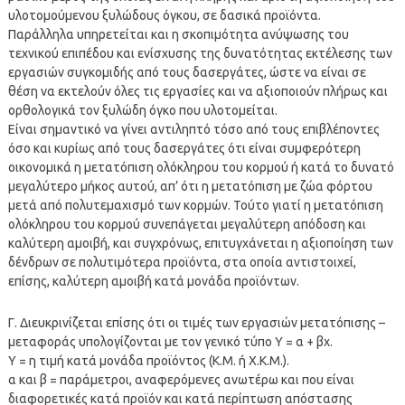
υλοτομούμενου ξυλώδους όγκου, σε δασικά προϊόντα.
Παράλληλα υπηρετείται και η σκοπιμότητα ανύψωσης του
τεχνικού επιπέδου και ενίσχυσης της δυνατότητας εκτέλεσης των
εργασιών συγκομιδής από τους δασεργάτες, ώστε να είναι σε
θέση να εκτελούν όλες τις εργασίες και να αξιοποιούν πλήρως και
ορθολογικά τον ξυλώδη όγκο που υλοτομείται.
Είναι σημαντικό να γίνει αντιληπτό τόσο από τους επιβλέποντες
όσο και κυρίως από τους δασεργάτες ότι είναι συμφερότερη
οικονομικά η μετατόπιση ολόκληρου του κορμού ή κατά το δυνατό
μεγαλύτερο μήκος αυτού, απ’ ότι η μετατόπιση με ζώα φόρτου
μετά από πολυτεμαχισμό των κορμών. Τούτο γιατί η μετατόπιση
ολόκληρου του κορμού συνεπάγεται μεγαλύτερη απόδοση και
καλύτερη αμοιβή, και συγχρόνως, επιτυγχάνεται η αξιοποίηση των
δένδρων σε πολυτιμότερα προϊόντα, στα οποία αντιστοιχεί,
επίσης, καλύτερη αμοιβή κατά μονάδα προϊόντων.
Γ. Διευκρινίζεται επίσης ότι οι τιμές των εργασιών μετατόπισης –
μεταφοράς υπολογίζονται με τον γενικό τύπο Υ = α + βχ.
Υ = η τιμή κατά μονάδα προϊόντος (Κ.Μ. ή Χ.Κ.Μ.).
α και β = παράμετροι, αναφερόμενες ανωτέρω και που είναι
διαφορετικές κατά προϊόν και κατά περίπτωση απόστασης