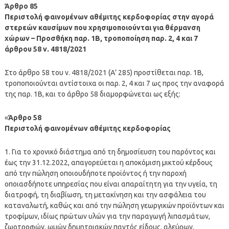
Άρθρο 85
Περιστολή φαινομένων αθέμιτης κερδοφορίας στην αγορά
στερεών καυσίμων που χρησιμοποιούνται για θέρμανση
χώρων – Προσθήκη παρ. 1Β, τροποποίηση παρ. 2, 4 και 7
άρθρου 58 ν. 4818/2021
Στο άρθρο 58 του ν. 4818/2021 (Α’ 285) προστίθεται παρ. 1Β,
τροποποιούνται αντίστοιχα οι παρ. 2, 4 και 7 ως προς την αναφορά
της παρ. 1Β, και το άρθρο 58 διαμορφώνεται ως εξής:
«
Άρθρο 58
Περιστολή φαινομένων αθέμιτης κερδοφορίας
1. Για το χρονικό διάστημα από τη δημοσίευση του παρόντος και
έως την 31.12.2022, απαγορεύεται η αποκόμιση μικτού κέρδους
από την πώληση οποιουδήποτε προϊόντος ή την παροχή
οποιασδήποτε υπηρεσίας που είναι απαραίτητη για την υγεία, τη
διατροφή, τη διαβίωση, τη μετακίνηση και την ασφάλεια του
καταναλωτή, καθώς και από την πώληση γεωργικών προϊόντων και
τροφίμων, ιδίως πρώτων υλών για την παραγωγή λιπασμάτων,
ζωοτροφών, ωμών δημητριακών παντός είδους, αλεύρων,