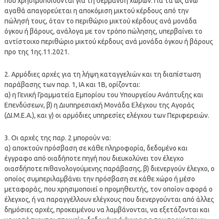
που χρησιμοποιούνται για τη θέρμανση χώρων. Για τα ως άνω
αγαθά απαγορεύεται η αποκόμιση μικτού κέρδους από την
πώλησή τους, όταν το περιθώριο μικτού κέρδους ανά μονάδα
όγκου ή βάρους, ανάλογα με τον τρόπο πώλησης, υπερβαίνει το
αντίστοιχο περιθώριο μικτού κέρδους ανά μονάδα όγκου ή βάρους
προ της 1ης.11.2021.
2. Αρμόδιες αρχές για τη λήψη καταγγελιών και τη διαπίστωση
παράβασης των παρ. 1, ΙΑ και 1Β, ορίζονται:
α) η Γενική Γραμματεία Εμπορίου του Υπουργείου Ανάπτυξης και
Επενδύσεων, β) η Διυπηρεσιακή Μονάδα Ελέγχου της Αγοράς
(ΔΙ.Μ.Ε.Α.), και γ) οι αρμόδιες υπηρεσίες ελέγχου των Περιφερειών.
3. Οι αρχές της παρ. 2 μπορούν να:
α) αποκτούν πρόσβαση σε κάθε πληροφορία, δεδομένο και
έγγραφο από οιαδήποτε πηγή που διευκολύνει τον έλεγχο
οιασδήποτε πιθανολογούμενης παράβασης, β) διενεργούν έλεγχο, ο
οποίος συμπεριλαμβάνει την πρόσβαση σε κάθε χώρο ή μέσο
μεταφοράς, που χρησιμοποιεί ο προμηθευτής, τον οποίον αφορά ο
έλεγχος, ή να παραγγέλλουν ελέγχους που διενεργούνται από άλλες
δημόσιες αρχές, προκειμένου να λαμβάνονται, να εξετάζονται και