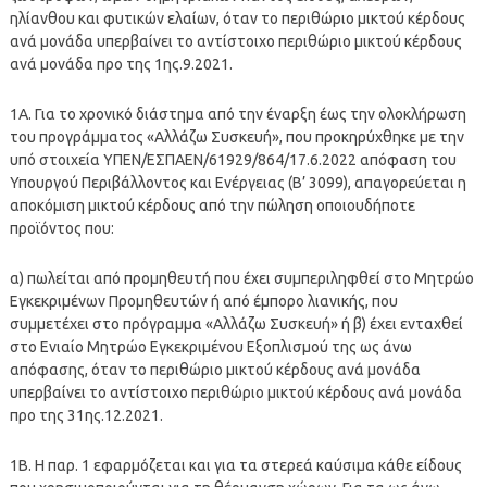
ηλίανθου και φυτικών ελαίων, όταν το περιθώριο μικτού κέρδους
ανά μονάδα υπερβαίνει το αντίστοιχο περιθώριο μικτού κέρδους
ανά μονάδα προ της 1ης.9.2021.
1Α. Για το χρονικό διάστημα από την έναρξη έως την ολοκλήρωση
του προγράμματος «Αλλάζω Συσκευή», που προκηρύχθηκε με την
υπό στοιχεία ΥΠΕΝ/ΕΣΠΑΕΝ/61929/864/17.6.2022 απόφαση του
Υπουργού Περιβάλλοντος και Ενέργειας (Β’ 3099), απαγορεύεται η
αποκόμιση μικτού κέρδους από την πώληση οποιουδήποτε
προϊόντος που:
α) πωλείται από προμηθευτή που έχει συμπεριληφθεί στο Μητρώο
Εγκεκριμένων Προμηθευτών ή από έμπορο λιανικής, που
συμμετέχει στο πρόγραμμα «Αλλάζω Συσκευή» ή β) έχει ενταχθεί
στο Ενιαίο Μητρώο Εγκεκριμένου Εξοπλισμού της ως άνω
απόφασης, όταν το περιθώριο μικτού κέρδους ανά μονάδα
υπερβαίνει το αντίστοιχο περιθώριο μικτού κέρδους ανά μονάδα
προ της 31ης.12.2021.
1Β. Η παρ. 1 εφαρμόζεται και για τα στερεά καύσιμα κάθε είδους