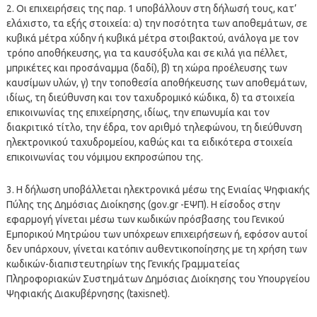
2. Οι επιχειρήσεις της παρ. 1 υποβάλλουν στη δήλωσή τους, κατ’
ελάχιστο, τα εξής στοιχεία: α) την ποσότητα των αποθεμάτων, σε
κυβικά μέτρα χύδην ή κυβικά μέτρα στοιβακτού, ανάλογα με τον
τρόπο αποθήκευσης, για τα καυσόξυλα και σε κιλά για πέλλετ,
μπρικέτες και προσάναμμα (δαδί), β) τη χώρα προέλευσης των
καυσίμων υλών, γ) την τοποθεσία αποθήκευσης των αποθεμάτων,
ιδίως, τη διεύθυνση και τον ταχυδρομικό κώδικα, δ) τα στοιχεία
επικοινωνίας της επιχείρησης, ιδίως, την επωνυμία και τον
διακριτικό τίτλο, την έδρα, τον αριθμό τηλεφώνου, τη διεύθυνση
ηλεκτρονικού ταχυδρομείου, καθώς και τα ειδικότερα στοιχεία
επικοινωνίας του νόμιμου εκπροσώπου της.
3. Η δήλωση υποβάλλεται ηλεκτρονικά μέσω της Ενιαίας Ψηφιακής
Πύλης της Δημόσιας Διοίκησης (gov.gr -ΕΨΠ). Η είσοδος στην
εφαρμογή γίνεται μέσω των κωδικών πρόσβασης του Γενικού
Εμπορικού Μητρώου των υπόχρεων επιχειρήσεων ή, εφόσον αυτοί
δεν υπάρχουν, γίνεται κατόπιν αυθεντικοποίησης με τη χρήση των
κωδικών-διαπιστευτηρίων της Γενικής Γραμματείας
Πληροφοριακών Συστημάτων Δημόσιας Διοίκησης του Υπουργείου
Ψηφιακής Διακυβέρνησης (taxisnet).