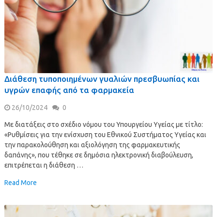
Διάθεση τυποποιημένων γυαλιών πρεσβυωπίας και
υγρών επαφής από τα φαρμακεία
26/10/2024
0
Με διατάξεις στο σχέδιο νόμου του Υπουργείου Υγείας με τίτλο:
«Ρυθμίσεις για την ενίσχυση του Εθνικού Συστήματος Υγείας και
την παρακολούθηση και αξιολόγηση της φαρμακευτικής
δαπάνης», που τέθηκε σε δημόσια ηλεκτρονική διαβούλευση,
επιτρέπεται η διάθεση …
Read More