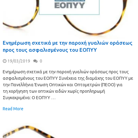
Ενημέρωση σχετικά με την παροχή γυαλιών οράσεως
προς τους ασφαλισμένους του ΕΟΠΥΥ
19/03/2019
0
Ενημέρωση σχετικά με την παροχή γυαλιών οράσεως προς τους
ασφαλισμένους του ΕΟΠΥΥ Συνέχεια της διαμάχης του ΕΟΠΥΥ με
την Πανελλήνια Ένωση Οπτικών και Οπτομετρών (ΠΕΟΟ) για
τη χορήγηση των οπτικών ειδών χωρίς προπληρωμή
Συγκεκριμένα: Ο ΕΟΠΥΥ …
Read More