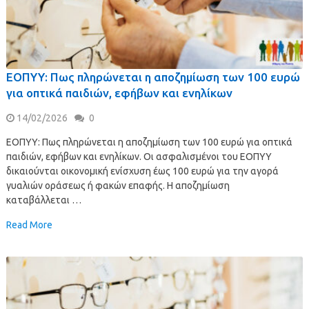
ΕΟΠΥΥ: Πως πληρώνεται η αποζημίωση των 100 ευρώ
για οπτικά παιδιών, εφήβων και ενηλίκων
14/02/2026
0
ΕΟΠΥΥ: Πως πληρώνεται η αποζημίωση των 100 ευρώ για οπτικά
παιδιών, εφήβων και ενηλίκων. Οι ασφαλισμένοι του ΕΟΠΥΥ
δικαιούνται οικονομική ενίσχυση έως 100 ευρώ για την αγορά
γυαλιών οράσεως ή φακών επαφής. Η αποζημίωση
καταβάλλεται …
Read More