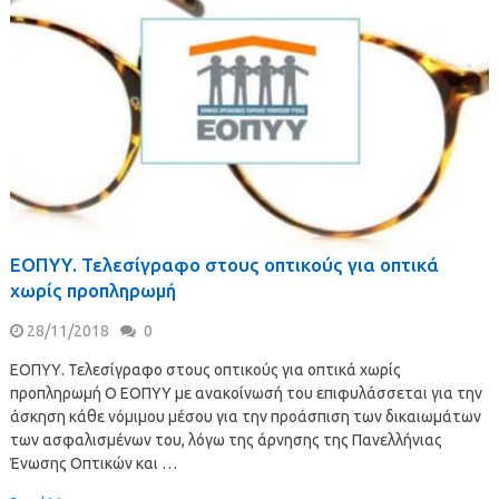
ΕΟΠΥΥ. Τελεσίγραφο στους οπτικούς για οπτικά
χωρίς προπληρωμή
28/11/2018
0
ΕΟΠΥΥ. Τελεσίγραφο στους οπτικούς για οπτικά χωρίς
προπληρωμή Ο ΕΟΠΥΥ με ανακοίνωσή του επιφυλάσσεται για την
άσκηση κάθε νόμιμου μέσου για την προάσπιση των δικαιωμάτων
των ασφαλισμένων του, λόγω της άρνησης της Πανελλήνιας
Ένωσης Οπτικών και …