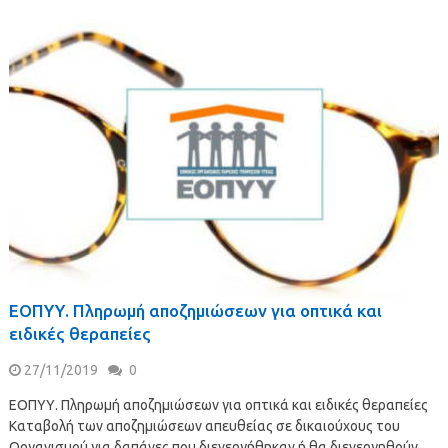
ΕΟΠΥΥ. Πληρωμή αποζημιώσεων για οπτικά και
ειδικές θεραπείες
27/11/2019
0
ΕΟΠΥΥ. Πληρωμή αποζημιώσεων για οπτικά και ειδικές θεραπείες
Καταβολή των αποζημιώσεων απευθείας σε δικαιούχους του
Οργανισμού για δαπάνες που διενεργήθηκαν ή θα διενεργηθούν