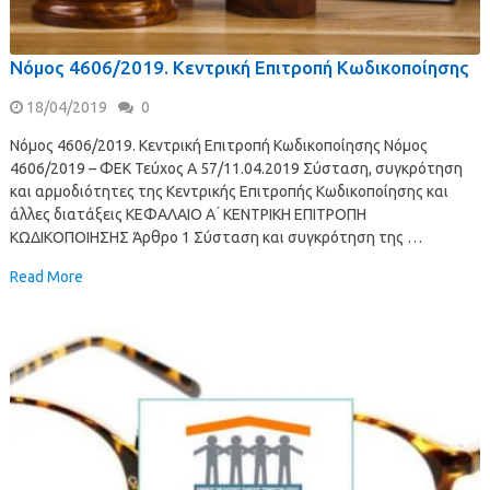
Νόμος 4606/2019. Κεντρική Επιτροπή Κωδικοποίησης
18/04/2019
0
Νόμος 4606/2019. Κεντρική Επιτροπή Κωδικοποίησης Νόμος
4606/2019 – ΦΕΚ Τεύχος A 57/11.04.2019 Σύσταση, συγκρότηση
και αρμοδιότητες της Κεντρικής Επιτροπής Κωδικοποίησης και
άλλες διατάξεις ΚΕΦΑΛΑΙΟ Α ́ ΚΕΝΤΡΙΚΗ ΕΠΙΤΡΟΠΗ
ΚΩΔΙΚΟΠΟΙΗΣΗΣ Άρθρο 1 Σύσταση και συγκρότηση της …
Read More