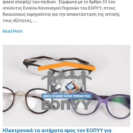
φακοί επαφής) των παιδιών Σύμφωνα με το Άρθρο 55 του
ισχύοντος Ενιαίου Κανονισμού Παροχών του ΕΟΠΥΥ, στους
δικαιούχους χορηγούνται για την αποκατάσταση της οπτικής
τους οξύτητας, …
Read More
Ηλεκτρονικά τα αιτήματα προς τον ΕΟΠΥΥ για