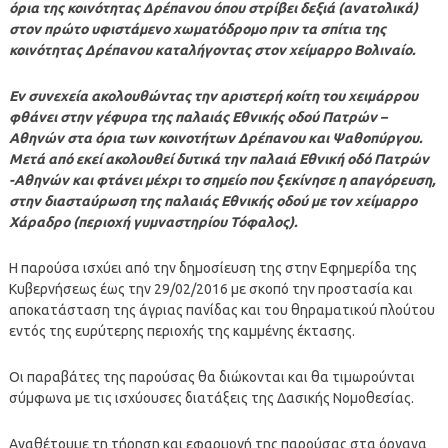
όρια της κοινότητας Δρέπανου όπου στρίβει δεξιά (ανατολικά)
στον πρώτο υφιστάμενο χωματόδρομο πριν τα σπίτια της
κοινότητας Δρέπανου καταλήγοντας στον χείμαρρο Βολιναίο.
Εν συνεχεία ακολουθώντας την αριστερή κοίτη του χειμάρρου
φθάνει στην γέφυρα της παλαιάς Εθνικής οδού Πατρών –
Αθηνών στα όρια των κοινοτήτων Δρέπανου και Ψαθοπύργου.
Μετά από εκεί ακολουθεί δυτικά την παλαιά Εθνική οδό Πατρών
-Αθηνών και φτάνει μέχρι το σημείο που ξεκίνησε η απαγόρευση,
στην διασταύρωση της παλαιάς Εθνικής οδού με τον χείμαρρο
Χάραδρο (περιοχή γυμναστηρίου Τόφαλος).
Η παρούσα ισχύει από την δημοσίευση της στην Εφημερίδα της
Κυβερνήσεως έως την 29/02/2016 με σκοπό την προστασία και
αποκατάσταση της άγριας πανίδας και του θηραματικού πλούτου
εντός της ευρύτερης περιοχής της καμμένης έκτασης.
Οι παραβάτες της παρούσας θα διώκονται και θα τιμωρούνται
σύμφωνα με τις ισχύουσες διατάξεις της Δασικής Νομοθεσίας.
Αναθέτουμε τη τήρηση και εφαρμογή της παρούσας στα όργανα