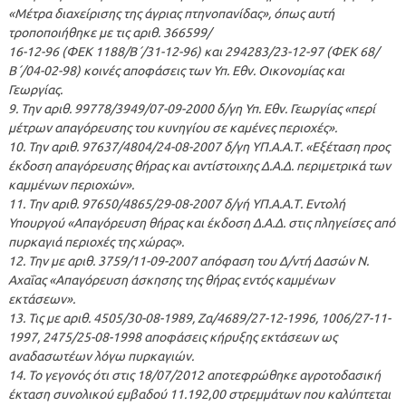
«Μέτρα διαχείρισης της άγριας πτηνοπανίδας», όπως αυτή
τροποποιήθηκε με τις αριθ. 366599/
16-12-96 (ΦΕΚ 1188/Β΄/31-12-96) και 294283/23-12-97 (ΦΕΚ 68/
Β΄/04-02-98) κοινές αποφάσεις των Υπ. Εθν. Οικονομίας και
Γεωργίας.
9. Την αριθ. 99778/3949/07-09-2000 δ/γη Υπ. Εθν. Γεωργίας «περί
μέτρων απαγόρευσης του κυνηγίου σε καμένες περιοχές».
10. Την αριθ. 97637/4804/24-08-2007 δ/γη ΥΠ.Α.Α.Τ. «Εξέταση προς
έκδοση απαγόρευσης θήρας και αντίστοιχης Δ.Α.Δ. περιμετρικά των
καμμένων περιοχών».
11. Την αριθ. 97650/4865/29-08-2007 δ/γή ΥΠ.Α.Α.Τ. Εντολή
Υπουργού «Απαγόρευση θήρας και έκδοση Δ.Α.Δ. στις πληγείσες από
πυρκαγιά περιοχές της χώρας».
12. Την με αριθ. 3759/11-09-2007 απόφαση του Δ/ντή Δασών Ν.
Αχαΐας «Απαγόρευση άσκησης της θήρας εντός καμμένων
εκτάσεων».
13. Τις με αριθ. 4505/30-08-1989, Ζα/4689/27-12-1996, 1006/27-11-
1997, 2475/25-08-1998 αποφάσεις κήρυξης εκτάσεων ως
αναδασωτέων λόγω πυρκαγιών.
14. Το γεγονός ότι στις 18/07/2012 αποτεφρώθηκε αγροτοδασική
έκταση συνολικού εμβαδού 11.192,00 στρεμμάτων που καλύπτεται