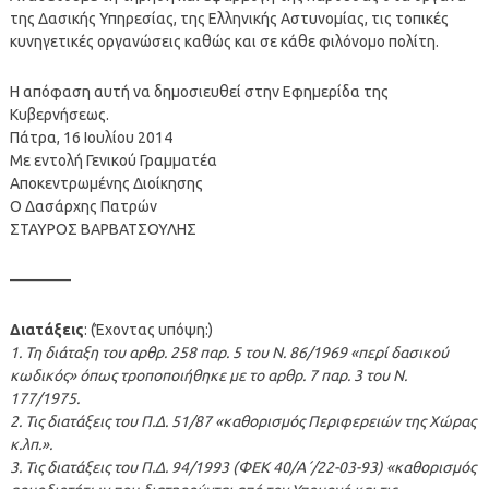
της Δασικής Υπηρεσίας, της Ελληνικής Αστυνομίας, τις τοπικές
κυνηγετικές οργανώσεις καθώς και σε κάθε φιλόνομο πολίτη.
Η απόφαση αυτή να δημοσιευθεί στην Εφημερίδα της
Κυβερνήσεως.
Πάτρα, 16 Ιουλίου 2014
Με εντολή Γενικού Γραμματέα
Αποκεντρωμένης Διοίκησης
Ο Δασάρχης Πατρών
ΣΤΑΥΡΟΣ ΒΑΡΒΑΤΣΟΥΛΗΣ
————
Διατάξεις
: (Έχοντας υπόψη:)
1. Τη διάταξη του αρθρ. 258 παρ. 5 του Ν. 86/1969 «περί δασικού
κωδικός» όπως τροποποιήθηκε με το αρθρ. 7 παρ. 3 του Ν.
177/1975.
2. Τις διατάξεις του Π.Δ. 51/87 «καθορισμός Περιφερειών της Χώρας
κ.λπ.».
3. Τις διατάξεις του Π.Δ. 94/1993 (ΦΕΚ 40/Α΄/22-03-93) «καθορισμός