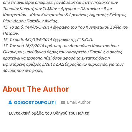
από τις ανωτέρω αποφάσεις αναδασωτέων, στις περιοχές των
Τοπικών Κοινοτήτων Σελλών – Αργυράς – Πλατανίου – Άνω
Καστριτσίου – Κάτω Καστριτσίου & Δρεπάνου, Δημοτικής Ενότητας
Ρίου -Δήμου Πατρέων Αχαΐας.
15. Το αριθ. 144/06-5-2014 έγγραφο του 1ου Κυνηγετικού Συλλόγου
Πατρών.
16. Το αριθ. 481/10-6-2014 έγγραφο της Γ΄ Κ.Ο.Π.
17. Την από 16/7/2014 πρόταση του Δασοπόνου Κωνσταντίνου
Οικονόμου, υπεύθυνου θήρας του Δασαρχείου Πατρών, ο οποίος
προτείνει να τροποποιηθεί όσον αφορά τα εκτατικά όρια η
υφιστάμενη αριθμός 2/2012 ΔΑΔ θήρας λόγω πυρκαγιάς, για τους
λόγους που αναφέρει,
About The Author
ODIGOSTOUPOLITI
Email Author
Συντακτική ομάδα του Οδηγού του Πολίτη