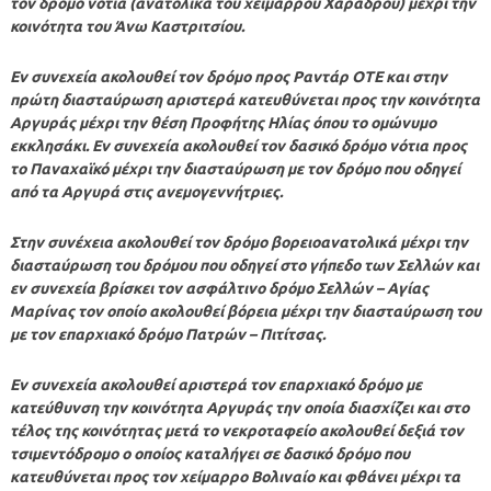
τον δρόμο νότια (ανατολικά του χειμάρρου Χαράδρου) μέχρι την
κοινότητα του Άνω Καστριτσίου.
Εν συνεχεία ακολουθεί τον δρόμο προς Ραντάρ OTE και στην
πρώτη διασταύρωση αριστερά κατευθύνεται προς την κοινότητα
Αργυράς μέχρι την θέση Προφήτης Ηλίας όπου το ομώνυμο
εκκλησάκι. Εν συνεχεία ακολουθεί τον δασικό δρόμο νότια προς
το Παναχαϊκό μέχρι την διασταύρωση με τον δρόμο που οδηγεί
από τα Αργυρά στις ανεμογεννήτριες.
Στην συνέχεια ακολουθεί τον δρόμο βορειοανατολικά μέχρι την
διασταύρωση του δρόμου που οδηγεί στο γήπεδο των Σελλών και
εν συνεχεία βρίσκει τον ασφάλτινο δρόμο Σελλών – Αγίας
Μαρίνας τον οποίο ακολουθεί βόρεια μέχρι την διασταύρωση του
με τον επαρχιακό δρόμο Πατρών – Πιτίτσας.
Εν συνεχεία ακολουθεί αριστερά τον επαρχιακό δρόμο με
κατεύθυνση την κοινότητα Αργυράς την οποία διασχίζει και στο
τέλος της κοινότητας μετά το νεκροταφείο ακολουθεί δεξιά τον
τσιμεντόδρομο ο οποίος καταλήγει σε δασικό δρόμο που
κατευθύνεται προς τον χείμαρρο Βολιναίο και φθάνει μέχρι τα