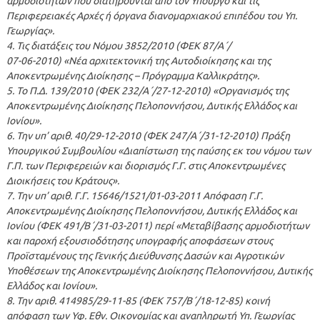
αρμοδιοτήτων που διατηρούνται από τον Υπουργό και τις
Περιφερειακές Αρχές ή όργανα διανομαρχιακού επιπέδου του Υπ.
Γεωργίας».
4. Τις διατάξεις του Νόμου 3852/2010 (ΦΕΚ 87/Α΄/
07-06-2010) «Νέα αρχιτεκτονική της Αυτοδιοίκησης και της
Αποκεντρωμένης Διοίκησης – Πρόγραμμα Καλλικράτης».
5. Το Π.Δ. 139/2010 (ΦΕΚ 232/Α΄/27-12-2010) «Οργανισμός της
Αποκεντρωμένης Διοίκησης Πελοποννήσου, Δυτικής Ελλάδος και
Ιονίου».
6. Την υπ’ αριθ. 40/29-12-2010 (ΦΕΚ 247/Α΄/31-12-2010) Πράξη
Υπουργικού Συμβουλίου «Διαπίστωση της παύσης εκ του νόμου των
Γ.Π. των Περιφερειών και διορισμός Γ.Γ. στις Αποκεντρωμένες
Διοικήσεις του Κράτους».
7. Την υπ’ αριθ. Γ.Γ. 15646/1521/01-03-2011 Απόφαση Γ.Γ.
Αποκεντρωμένης Διοίκησης Πελοποννήσου, Δυτικής Ελλάδος και
Ιονίου (ΦΕΚ 491/Β΄/31-03-2011) περί «Μεταβίβασης αρμοδιοτήτων
και παροχή εξουσιοδότησης υπογραφής αποφάσεων στους
Προϊσταμένους της Γενικής Διεύθυνσης Δασών και Αγροτικών
Υποθέσεων της Αποκεντρωμένης Διοίκησης Πελοποννήσου, Δυτικής
Ελλάδος και Ιονίου».
8. Την αριθ. 414985/29-11-85 (ΦΕΚ 757/Β΄/18-12-85) κοινή
απόφαση των Υφ. Εθν. Οικονομίας και αναπληρωτή Υπ. Γεωργίας