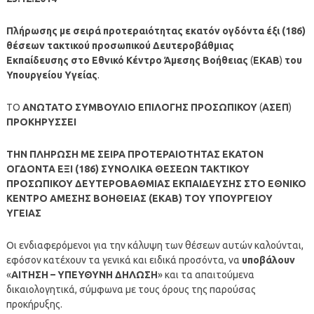
Πλήρωσης με σειρά προτεραιότητας εκατόν ογδόντα έξι (186)
θέσεων τακτικού προσωπικού Δευτεροβάθμιας
Εκπαίδευσης στο Εθνικό Κέντρο Άμεσης Βοήθειας
(
ΕΚΑΒ
)
του
Υπουργείου Υγείας
.
ΤΟ
ΑΝΩΤΑΤΟ ΣΥΜΒΟΥΛΙΟ ΕΠΙΛΟΓΗΣ ΠΡΟΣΩΠΙΚΟΥ
(
ΑΣΕΠ
)
ΠΡΟΚΗΡΥΣΣΕΙ
ΤΗΝ ΠΛΗΡΩΣΗ ΜΕ ΣΕΙΡΑ ΠΡΟΤΕΡΑΙΟΤΗΤΑΣ ΕΚΑΤΟΝ
ΟΓΔΟΝΤΑ ΕΞΙ (186) ΣΥΝΟΛΙΚΑ ΘΕΣΕΩΝ ΤΑΚΤΙΚΟΥ
ΠΡΟΣΩΠΙΚΟΥ ΔΕΥΤΕΡΟΒΑΘΜΙΑΣ ΕΚΠΑΙΔΕΥΣΗΣ ΣΤΟ ΕΘΝΙΚΟ
ΚΕΝΤΡΟ ΑΜΕΣΗΣ ΒΟΗΘΕΙΑΣ (ΕΚΑΒ) ΤΟΥ ΥΠΟΥΡΓΕΙΟΥ
ΥΓΕΙΑΣ
Οι ενδιαφερόμενοι για την κάλυψη των θέσεων αυτών καλούνται,
εφόσον κατέχουν τα γενικά και ειδικά προσόντα, να
υποβάλουν
«
ΑΙΤΗΣΗ – ΥΠΕΥΘΥΝΗ ΔΗΛΩΣΗ
» και τα απαιτούμενα
δικαιολογητικά, σύμφωνα με τους όρους της παρούσας
προκήρυξης.