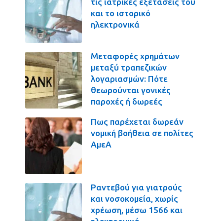
τις ιατρικές εξετάσεις του
και το ιστορικό
ηλεκτρονικά
Μεταφορές χρημάτων
μεταξύ τραπεζικών
λογαριασμών: Πότε
θεωρούνται γονικές
παροχές ή δωρεές
Πως παρέχεται δωρεάν
νομική βοήθεια σε πολίτες
ΑμεΑ
Ραντεβού για γιατρούς
και νοσοκομεία, χωρίς
χρέωση, μέσω 1566 και