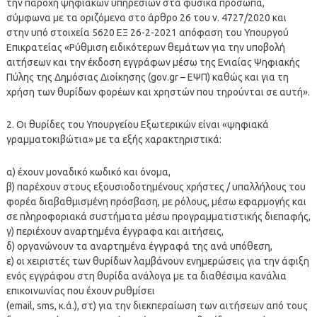
την παροχή ψηφιακών υπηρεσιών στα φυσικά πρόσωπα,
σύμφωνα με τα οριζόμενα στο άρθρο 26 του ν. 4727/2020 και
στην υπό στοιχεία 5620 ΕΞ 26-2-2021 απόφαση του Υπουργού
Επικρατείας «Ρύθμιση ειδικότερων θεμάτων για την υποβολή
αιτήσεων και την έκδοση εγγράφων μέσω της Ενιαίας Ψηφιακής
Πύλης της Δημόσιας Διοίκησης (gov.gr – ΕΨΠ) καθώς και για τη
χρήση των θυρίδων φορέων και χρηστών που τηρούνται σε αυτή».
2. Οι θυρίδες του Υπουργείου Εξωτερικών είναι «ψηφιακά
γραμματοκιβώτια» με τα εξής χαρακτηριστικά:
α) έχουν μοναδικό κωδικό και όνομα,
β) παρέχουν στους εξουσιοδοτημένους χρήστες / υπαλλήλους του
φορέα διαβαθμισμένη πρόσβαση, με ρόλους, μέσω εφαρμογής και
σε πληροφοριακά συστήματα μέσω προγραμματιστικής διεπαφής,
γ) περιέχουν αναρτημένα έγγραφα και αιτήσεις,
δ) οργανώνουν τα αναρτημένα έγγραφά της ανά υπόθεση,
ε) οι χειριστές των θυρίδων λαμβάνουν ενημερώσεις για την άφιξη
ενός εγγράφου στη θυρίδα ανάλογα με τα διαθέσιμα κανάλια
επικοινωνίας που έχουν ρυθμίσει
(email, sms, κ.ά.), στ) για την διεκπεραίωση των αιτήσεων από τους