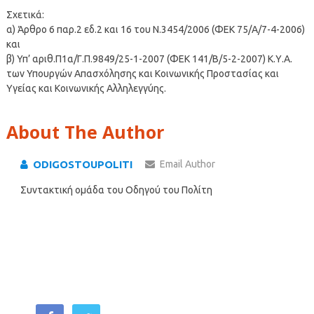
Σχετικά:
α) Άρθρο 6 παρ.2 εδ.2 και 16 του Ν.3454/2006 (ΦΕΚ 75/Α/7-4-2006)
και
β) Υπ’ αριθ.Π1α/Γ.Π.9849/25-1-2007 (ΦΕΚ 141/Β/5-2-2007) Κ.Υ.Α.
των Υπουργών Απασχόλησης και Κοινωνικής Προστασίας και
Υγείας και Κοινωνικής Αλληλεγγύης.
About The Author
ODIGOSTOUPOLITI
Email Author
Συντακτική ομάδα του Οδηγού του Πολίτη