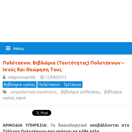
Menu
Πολύτεκνοι. Βιβλιάρια (Ταυτότητες) Πολυτέκνων –
Ισχύς Και Θεώρηση Τους
odigostoupoliti
12/08/2013
Βιβλιάρια υγείας
Πολύτεκνοι - Τρίτεκνοι
ασφαλιστική ικανότητα
,
βιβλιάρια ασθενείας
,
βιβλιάρια
υγείας εφκα
ΑΡΜΟΔΙΑ ΥΠΗΡΕΣΙΑ:
Τα δικαιολογητικά
υποβάλλονται στο
Σύλλογο Πολυτέκνων που υπάρχει σε κάθε πόλη.