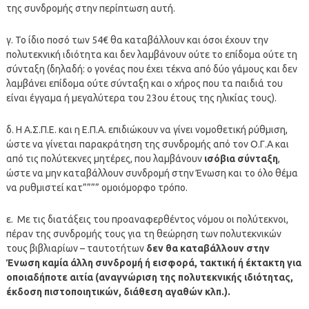
της συνδρομής στην περίπτωση αυτή.
γ. Το ίδιο ποσό των 54€ θα καταβάλλουν και όσοι έχουν την
πολυτεκνική ιδιότητα και δεν λαμβάνουν ούτε το επίδομα ούτε τη
σύνταξη (δηλαδή: ο γονέας που έχει τέκνα από δύο γάμους και δεν
λαμβάνει επίδομα ούτε σύνταξη και ο χήρος που τα παιδιά του
είναι έγγαμα ή μεγαλύτερα του 23
ου
έτους της ηλικίας τους).
δ. Η Α.Σ.Π.Ε. και η Ε.Π.Α. επιδιώκουν να γίνει νομοθετική ρύθμιση,
ώστε να γίνεται παρακράτηση της συνδρομής από τον Ο.Γ.Α και
από τις πολύτεκνες μητέρες, που λαμβάνουν
ισόβια σύνταξη
,
ώστε να μην καταβάλλουν συνδρομή στην Ένωση και το όλο θέμα
να ρυθμιστεί κατ”””” ομοιόμορφο τρόπο.
ε. Με τις διατάξεις του προαναφερθέντος νόμου οι πολύτεκνοι,
πέραν της συνδρομής τους για τη θεώρηση των πολυτεκνικών
τους βιβλιαρίων – ταυτοτήτων
δεν θα καταβάλλουν στην
Ένωση καμία άλλη συνδρομή ή εισφορά, τακτική ή έκτακτη για
οποιαδήποτε αιτία (αναγνώριση της πολυτεκνικής ιδιότητας,
έκδοση πιστοποιητικών, διάθεση αγαθών κλπ.).