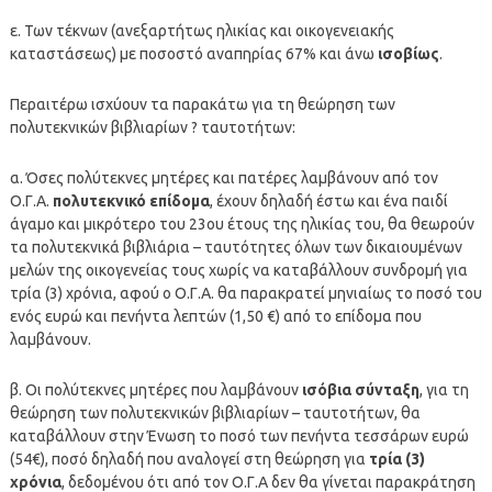
ε. Των τέκνων (ανεξαρτήτως ηλικίας και οικογενειακής
καταστάσεως) με ποσοστό αναπηρίας 67% και άνω
ισοβίως
.
Περαιτέρω ισχύουν τα παρακάτω για τη θεώρηση των
πολυτεκνικών βιβλιαρίων ? ταυτοτήτων:
α. Όσες πολύτεκνες μητέρες και πατέρες λαμβάνουν από τον
Ο.Γ.Α.
πολυτεκνικό επίδομα
, έχουν δηλαδή έστω και ένα παιδί
άγαμο και μικρότερο του 23
ου
έτους της ηλικίας του, θα θεωρούν
τα πολυτεκνικά βιβλιάρια – ταυτότητες όλων των δικαιουμένων
μελών της οικογενείας τους χωρίς να καταβάλλουν συνδρομή για
τρία (3) χρόνια, αφού ο Ο.Γ.Α. θα παρακρατεί μηνιαίως το ποσό του
ενός ευρώ και πενήντα λεπτών (1,50 €) από το επίδομα που
λαμβάνουν.
β. Οι πολύτεκνες μητέρες που λαμβάνουν
ισόβια σύνταξη
, για τη
θεώρηση των πολυτεκνικών βιβλιαρίων – ταυτοτήτων, θα
καταβάλλουν στην Ένωση το ποσό των πενήντα τεσσάρων ευρώ
(54€), ποσό δηλαδή που αναλογεί στη θεώρηση για
τρία (3)
χρόνια
, δεδομένου ότι από τον Ο.Γ.Α δεν θα γίνεται παρακράτηση