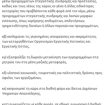
μέσω προγραμμάτων στεγαστικής συνδρομής και προστασίας,
καθώς και τους νέους της χώρας εν γένει ή άλλες ειδικότερες
κατηγορίες που προβλέπονται κάθε φορά από τον νόμο, μέσω
προγραμμάτων στεγαστικής συνδρομής και λοιπών μορφών
ενίσχυσης, όπως χορήγησης επιδομάτων, επιδοτήσεων,
χρηματοδότησης δανείων ή άλλων παροχών και προγραμμάτων,
κβ) εκπληρώνει τις γεγενημένες υποχρεώσεις και εκκρεμότητες
των καταργηθέντων Οργανισμών Εργατικής Κατοικίας και
Εργατικής Εστίας,
κγ) εξασφαλίζει τη δωρεάν μετακίνηση των εγγεγραμμένων στα
μητρώα του στα μέσα μαζικής μεταφοράς,
κδ) υλοποιεί κοινωνικές, τουριστικές και πολιτιστικές δράσεις προς
όφελος των εργαζομένων,
κε) εκπροσωπεί τη χώρα στα διεθνή φόρα και δίκτυα Δημόσιων
Υπηρεσιών Απασχόλησης,
κστ) συνεργάζεται με κάθε φορέα, σε εθνικό, ευρωπαϊκό ή διεθνές