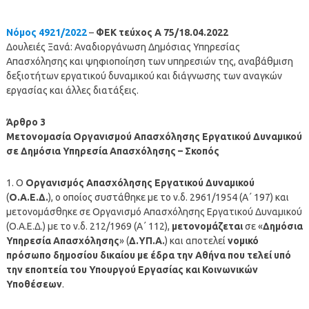
Νόμος 4921/2022
–
ΦΕΚ τεύχος Α 75/18.04.2022
Δουλειές Ξανά: Αναδιοργάνωση Δημόσιας Υπηρεσίας
Απασχόλησης και ψηφιοποίηση των υπηρεσιών της, αναβάθμιση
δεξιοτήτων εργατικού δυναμικού και διάγνωσης των αναγκών
εργασίας και άλλες διατάξεις.
Άρθρο 3
Μετονομασία Οργανισμού Απασχόλησης Εργατικού Δυναμικού
σε Δημόσια Υπηρεσία Απασχόλησης – Σκοπός
1. Ο
Οργανισμός Απασχόλησης Εργατικού Δυναμικού
(
Ο.Α.Ε.Δ.
), ο οποίος συστάθηκε με το ν.δ. 2961/1954 (Α΄ 197) και
μετονομάσθηκε σε Οργανισμό Απασχόλησης Εργατικού Δυναμικού
(Ο.Α.Ε.Δ.) με το ν.δ. 212/1969 (Α΄ 112),
μετονομάζεται
σε «
Δημόσια
Υπηρεσία Απασχόλησης
» (
Δ.ΥΠ.Α.
) και αποτελεί
νομικό
πρόσωπο δημοσίου δικαίου με έδρα την Αθήνα που τελεί υπό
την εποπτεία του Υπουργού Εργασίας και Κοινωνικών
Υποθέσεων
.