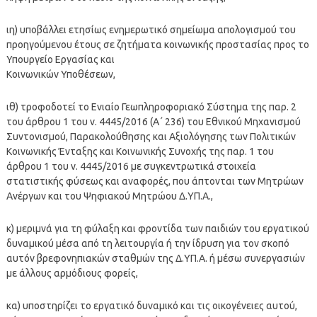
ιη) υποβάλλει ετησίως ενημερωτικό σημείωμα απολογισμού του
προηγούμενου έτους σε ζητήματα κοινωνικής προστασίας προς το
Υπουργείο Εργασίας και
Κοινωνικών Υποθέσεων,
ιθ) τροφοδοτεί το Ενιαίο Γεωπληροφοριακό Σύστημα της παρ. 2
του άρθρου 1 του ν. 4445/2016 (Α΄ 236) του Εθνικού Μηχανισμού
Συντονισμού, Παρακολούθησης και Αξιολόγησης των Πολιτικών
Κοινωνικής Ένταξης και Κοινωνικής Συνοχής της παρ. 1 του
άρθρου 1 του ν. 4445/2016 με συγκεντρωτικά στοιχεία
στατιστικής φύσεως και αναφορές, που άπτονται των Μητρώων
Ανέργων και του Ψηφιακού Μητρώου Δ.ΥΠ.Α.,
κ) μεριμνά για τη φύλαξη και φροντίδα των παιδιών του εργατικού
δυναμικού μέσα από τη λειτουργία ή την ίδρυση για τον σκοπό
αυτόν βρεφονηπιακών σταθμών της Δ.ΥΠ.Α. ή μέσω συνεργασιών
με άλλους αρμόδιους φορείς,
κα) υποστηρίζει το εργατικό δυναμικό και τις οικογένειες αυτού,