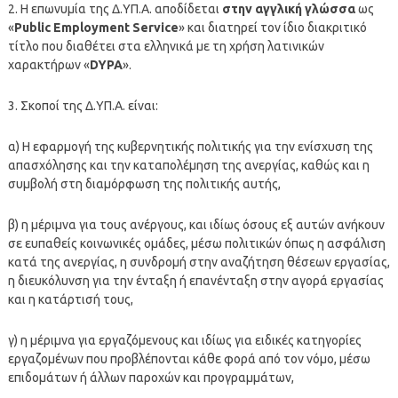
2. Η επωνυμία της Δ.ΥΠ.Α. αποδίδεται
στην αγγλική γλώσσα
ως
«
Public Employment Service
» και διατηρεί τον ίδιο διακριτικό
τίτλο που διαθέτει στα ελληνικά με τη χρήση λατινικών
χαρακτήρων «
DYPA
».
3. Σκοποί της Δ.ΥΠ.Α. είναι:
α) Η εφαρμογή της κυβερνητικής πολιτικής για την ενίσχυση της
απασχόλησης και την καταπολέμηση της ανεργίας, καθώς και η
συμβολή στη διαμόρφωση της πολιτικής αυτής,
β) η μέριμνα για τους ανέργους, και ιδίως όσους εξ αυτών ανήκουν
σε ευπαθείς κοινωνικές ομάδες, μέσω πολιτικών όπως η ασφάλιση
κατά της ανεργίας, η συνδρομή στην αναζήτηση θέσεων εργασίας,
η διευκόλυνση για την ένταξη ή επανένταξη στην αγορά εργασίας
και η κατάρτισή τους,
γ) η μέριμνα για εργαζόμενους και ιδίως για ειδικές κατηγορίες
εργαζομένων που προβλέπονται κάθε φορά από τον νόμο, μέσω
επιδομάτων ή άλλων παροχών και προγραμμάτων,