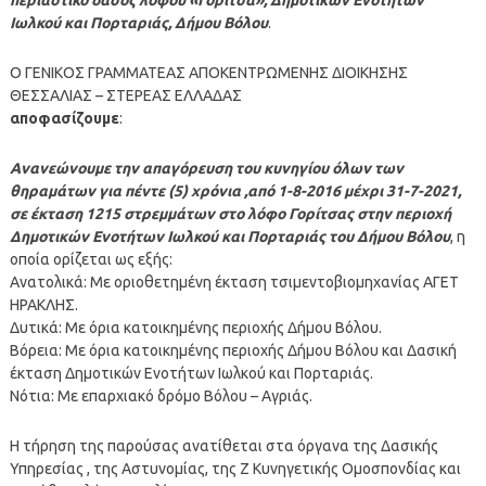
Ιωλκού και Πορταριάς, Δήμου Βόλου
.
Ο ΓΕΝΙΚΟΣ ΓΡΑΜΜΑΤΕΑΣ ΑΠΟΚΕΝΤΡΩΜΕΝΗΣ ΔΙΟΙΚΗΣΗΣ
ΘΕΣΣΑΛΙΑΣ – ΣΤΕΡΕΑΣ ΕΛΛΑΔΑΣ
αποφασίζουμε
:
Ανανεώνουμε την απαγόρευση του κυνηγίου όλων των
θηραμάτων για πέντε (5) χρόνια ,από 1-8-2016 μέχρι 31-7-2021,
σε έκταση 1215 στρεμμάτων στο λόφο Γορίτσας στην περιοχή
Δημοτικών Ενοτήτων Ιωλκού και Πορταριάς του Δήμου Βόλου
, η
οποία ορίζεται ως εξής:
Ανατολικά: Με οριοθετημένη έκταση τσιμεντοβιομηχανίας ΑΓΕΤ
ΗΡΑΚΛΗΣ.
Δυτικά: Με όρια κατοικημένης περιοχής Δήμου Βόλου.
Βόρεια: Με όρια κατοικημένης περιοχής Δήμου Βόλου και Δασική
έκταση Δημοτικών Ενοτήτων Ιωλκού και Πορταριάς.
Νότια: Με επαρχιακό δρόμο Βόλου – Αγριάς.
Η τήρηση της παρούσας ανατίθεται στα όργανα της Δασικής
Υπηρεσίας , της Αστυνομίας, της Ζ Κυνηγετικής Ομοσπονδίας και