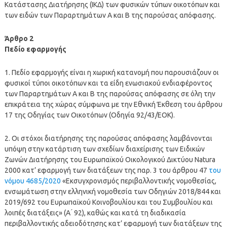
Κατάστασης Διατήρησης (ΙΚΔ) των φυσικών τύπων οικοτόπων και
των ειδών των Παραρτημάτων Α και Β της παρούσας απόφασης.
Άρθρο 2
Πεδίο εφαρμογής
1. Πεδίο εφαρμογής είναι η χωρική κατανομή που παρουσιάζουν οι
φυσικοί τύποι οικοτόπων και τα είδη ενωσιακού ενδιαφέροντος
των Παραρτημάτων Α και Β της παρούσας απόφασης σε όλη την
επικράτεια της χώρας σύμφωνα με την Εθνική Έκθεση του άρθρου
17 της Οδηγίας των Οικοτόπων (Οδηγία 92/43/ΕΟΚ).
2. Οι στόχοι διατήρησης της παρούσας απόφασης λαμβάνονται
υπόψη στην κατάρτιση των σχεδίων διαχείρισης των Ειδικών
Ζωνών Διατήρησης του Ευρωπαϊκού Οικολογικού Δικτύου Natura
2000 κατ’ εφαρμογή των διατάξεων της παρ. 3 του άρθρου 47
του
νόμου 4685/2020
«Εκσυγχρονισμός περιβαλλοντικής νομοθεσίας,
ενσωμάτωση στην ελληνική νομοθεσία των Οδηγιών 2018/844 και
2019/692 του Ευρωπαϊκού Κοινοβουλίου και του Συμβουλίου και
λοιπές διατάξεις» (Α ́ 92), καθώς και κατά τη διαδικασία
περιβαλλοντικής αδειοδότησης κατ’ εφαρμογή των διατάξεων της