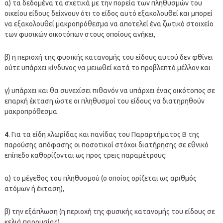
α) τα δεδομένα τα σχετικά με την πορεία των πληθυσμών του
οικείου είδους δείχνουν ότι το είδος αυτό εξακολουθεί και μπορεί
να εξακολουθεί μακροπρόθεσμα να αποτελεί ένα ζωτικό στοιχείο
των φυσικών οικοτόπων στους οποίους ανήκει,
β) η περιοχή της φυσικής κατανομής του είδους αυτού δεν φθίνει
ούτε υπάρχει κίνδυνος να μειωθεί κατά το προβλεπτό μέλλον και
γ) υπάρχει και θα συνεχίσει πιθανόν να υπάρχει ένας οικότοπος σε
επαρκή έκταση ώστε οι πληθυσμοί του είδους να διατηρηθούν
μακροπρόθεσμα.
4
. Για τα είδη χλωρίδας και πανίδας του Παραρτήματος Β της
παρούσης απόφασης οι ποσοτικοί στόχοι διατήρησης σε εθνικό
επίπεδο καθορίζονται ως προς τρεις παραμέτρους:
α) το μέγεθος του πληθυσμού (ο οποίος ορίζεται ως αριθμός
ατόμων ή έκταση),
β) την εξάπλωση (η περιοχή της φυσικής κατανομής του είδους σε
κελιά παρουσίας),