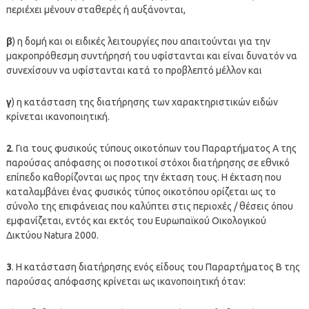
περιέχει μένουν σταθερές ή αυξάνονται,
β
) η δομή και οι ειδικές λειτουργίες που απαιτούνται για την
μακροπρόθεσμη συντήρησή του υφίστανται και είναι δυνατόν να
συνεχίσουν να υφίστανται κατά το προβλεπτό μέλλον και
γ
) η κατάσταση της διατήρησης των χαρακτηριστικών ειδών
κρίνεται ικανοποιητική.
2
. Για τους φυσικούς τύπους οικοτόπων του Παραρτήματος Α της
παρούσας απόφασης οι ποσοτικοί στόχοι διατήρησης σε εθνικό
επίπεδο καθορίζονται ως προς την έκταση τους. Η έκταση που
καταλαμβάνει ένας φυσικός τύπος οικοτόπου ορίζεται ως το
σύνολο της επιφάνειας που καλύπτει στις περιοχές / θέσεις όπου
εμφανίζεται, εντός και εκτός του Ευρωπαϊκού Οικολογικού
Δικτύου Natura 2000.
3
. Η κατάσταση διατήρησης ενός είδους του Παραρτήματος Β της
παρούσας απόφασης κρίνεται ως ικανοποιητική όταν: