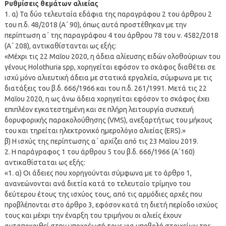
Ρυθμίσεις θεμάτων αλιείας
1. α) Τα δύο τελευταία εδάφια της παραγράφου 2 του άρθρου 2
του π.δ. 48/2018 (Α΄ 90), όπως αυτά προστέθηκαν με την
περίπτωση α΄ της παραγράφου 4 του άρθρου 78 του ν. 4582/2018
(Α΄ 208), αντικαθίστανται ως εξής:
«Μέχρι τις 22 Μαΐου 2020, η άδεια αλίευσης ειδών ολοθούριων του
γένους Holothuria spp, χορηγείται εφόσον το σκάφος διαθέτει σε
ισχύ μόνο αλιευτική άδεια με στατικά εργαλεία, σύμφωνα με τις
διατάξεις του β.δ. 666/1966 και του π.δ. 261/1991. Μετά τις 22
Μαΐου 2020, η ως άνω άδεια χορηγείται εφόσον το σκάφος έχει
επιπλέον εγκατεστημένη και σε πλήρη λειτουργία συσκευή
δορυφορικής παρακολούθησης (VMS), ανεξαρτήτως του μήκους
του και τηρείται ηλεκτρονικό ημερολόγιο αλιείας (ERS).»
β) Η ισχύς της περίπτωσης α΄ αρχίζει από τις 23 Μαΐου 2019.
2. Η παράγραφος 1 του άρθρου 5 του β.δ. 666/1966 (Α΄160)
αντικαθίσταται ως εξής:
«1. α) Οι άδειες που χορηγούνται σύμφωνα με το άρθρο 1,
ανανεώνονται ανά διετία κατά το τελευταίο τρίμηνο του
δεύτερου έτους της ισχύος τους, από τις αρμόδιες αρχές που
προβλέπονται στο άρθρο 3, εφόσον κατά τη διετή περίοδο ισχύος
τους και μέχρι την έναρξη του τριμήνου οι αλιείς έχουν
ανταποκριθεί στην υποχρέωσή τους για υποβολή στοιχείων της