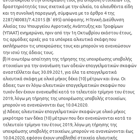
δραστηριότητάς τους σχετικά με την αλιεία, τα αλιευθέντα είδη
και τη συνολική παραγωγή, σύμφωνα με το άρθρο 4 της
2287/40083/7.4.2015 (Β΄ 695) απόφασης. Η Γενική Διεύθυνση
Αλιείας του Υπουργείου Αγροτικής Ανάπτυξης και Τροφίμων
(ΥΠΑΑΤ) ενημερώνει, πριν από την 1η Οκτωβρίου εκάστου έτους,
τις αρμόδιες αρχές για τα υπόχρεα αλιευτικά σκάφη που
εκπλήρωσαν τις υποχρεώσεις τους και μπορούν να ανανεώσουν
την ισχύ της άδειας τους.
β) Η ανωτέρω απαίτηση της τήρησης της υποχρέωσης υποβολής
στοιχείων για την ανανέωση των αδειών επαγγελματικών σκαφών
αναστέλλεται έως 30.09.2021, για όλα τα επαγγελματικά
αλιευτικά σκάφη με ολικό μήκος δέκα (10) μέτρων και άνω. Οι
άδειες των εν λόγω αλιευτικών επαγγελματικών σκαφών που
τυχόν δεν έχουν ανανεωθεί κατά το τελευταίο τρίμηνο του έτους
2019, λόγω μη τήρησης της υποχρέωσης υποβολής στοιχείων,
μπορούν να ανανεώνονται έως 10.04.2020.
γ) Άδειες αλιευτικών επαγγελματικών σκαφών με ολικό μήκος
μικρότερο των δέκα (10) μέτρων που δεν ανανεώνονται κατά το
τελευταίο τρίμηνο του έτους 2019, λόγω μη τήρησης της
υποχρέωσης υποβολής στοιχείων, μπορούν να ανανεώνονται έως
10.04.2020, εφόσον έχουν υποβληθεί στοιχεία αλιευτικής