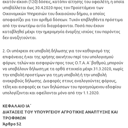
εκατόν είκοσι (120) δόσεις, κατόπιν αίτησης του οφειλέτη, η οποία
υποβάλλεται έως 30.4.2020 προς τον Προϊστάμενο των
Οικονομικών Υπηρεσιών του δικαιούχου δήμου, ο οποίος
αποφασίζει για τον αριθμό δόσεων. Τυχόν επιβληθέντα πρόστιμα
από την ανωτέρω αιτία διαγράφονται. Ποσά που έχουν
καταβληθεί μέχρι την ημερομηνία έναρξης ισχύος του παρόντος
δεν αναζητούνται.
2. Οι υπόχρεοι σε υποβολή δήλωσης για τον καθορισμό της
επιφάνειας ή και της χρήσης ακινήτου περί του υπολογισμού
φόρων, τελών και εισφορών προς τους Ο.Τ.Α. Α΄ βαθμού, μπορούν
να υποβάλουν δήλωση με τα ορθά στοιχεία μέχρι 31.3.2020, χωρίς
την επιβολή προστίμων για τη μη υποβολή ή την υποβολή
ανακριβούς δήλωσης. Διαφορές στους αναλογούντες φόρους,
τέλη και εισφορές εκ των δηλώσεων του προηγούμενου εδαφίου
υπολογίζονται και οφείλονται μόνο από την 1.1.2020.
ΚΕΦΑΛΑΙΟ ΙΑ΄
ΔΙΑΤΑΞΕΙΣ ΤΟΥ ΥΠΟΥΡΓΕΙΟΥ ΑΓΡΟΤΙΚΗΣ ΑΝΑΠΤΥΞΗΣ ΚΑΙ
ΤΡΟΦΙΜΩΝ
Άρθρο 52