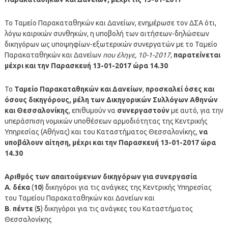
Το Ταμείο Παρακαταθηκών και Δανείων, ενημέρωσε τον ΔΣΑ ότι,
λόγω καιρικών συνθηκών, η υποβολή των αιτήσεων-δηλώσεων
δικηγόρων ως υποψηφίων-εξωτερικών συνεργατών με το Ταμείο
Παρακαταθηκών και Δανείων
που έληγε, 10-1-2017
,
παρατείνεται
μέχρι και την Παρασκευή 13-01-2017 ώρα 14.30
Το
Ταμείο Παρακαταθηκών και Δανείων
,
προσκαλεί όσες και
όσους δικηγόρους, µέλη των Δικηγορικών Συλλόγων Αθηνών
και Θεσσαλονίκης
, επιθυµούν να
συνεργαστούν
µε αυτό, για την
υπεράσπιση νοµικών υποθέσεων αρµοδιότητας της Κεντρικής
Υπηρεσίας (Αθήνας) και του Καταστήµατος Θεσσαλονίκης,
να
υποβάλουν αίτηση, μέχρι και την Παρασκευή 13-01-2017 ώρα
14.30
Αριθµός των απαιτούµενων δικηγόρων για συνεργασία
Α
.
δέκα
(
10
) δικηγόροι για τις ανάγκες της Κεντρικής Υπηρεσίας
του Ταμείου Παρακαταθηκών και Δανείων και
Β
.
πέντε
(
5
) δικηγόροι για τις ανάγκες του Καταστήµατος
Θεσσαλονίκης