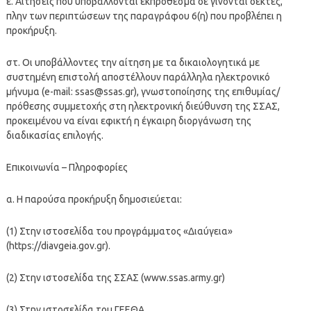
ε. Αιτήσεις που υποβάλλονται εκπρóθεσμα δε γίνονται δεκτές,
πλην των περιπτώσεων της παραγράφου 6(η) που προβλέπει η
προκήρυξη.
στ. Οι υποβάλλοντες την αίτηση με τα δικαιολογητικά με
συστημένη επιστολή αποστέλλουν παράλληλα ηλεκτρονικó
μήνυμα (e-mail:
ssas@ssas.gr
), γνωστοποίησης της επιθυμίας/
πρóθεσης συμμετοχής στη ηλεκτρονική διεύθυνση της ΣΣΑΣ,
προκειμένου να είναι εφικτή η έγκαιρη διοργάνωση της
διαδικασίας επιλογής.
Επικοινωνία – Πληροφορίες
α. Η παρούσα προκήρυξη δημοσιεύεται:
(1) Στην ιστοσελίδα του προγράμματος «Διαύγεια»
(https://diavgeia.gov.gr).
(2) Στην ιστοσελίδα της ΣΣΑΣ (www.ssas.army.gr)
(3) Στην ιστοσελίδα του ΓΕΕΘΑ