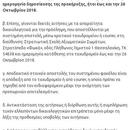
ημερομηνία δημοσίευσης της προκήρυξης, ήτοι έως και την 26
Οκτωβρίου 2018.
β. Επίσης, γίνονται δεκτές αιτήσεις με τα απαραίτητα
δικαιολογητικά για την πρóσληψη, που αποστέλλονται με
συστημένη επιστολή, μέσω κρατικού ταχυδρομείου ή courier, στη
διεύθυνση: Στρατιωτική Σχολή Αξιωματικών Σωμάτων,
Στρατóπεδο «Φωκά», οδóς Πλήθωνος Γεμιστού 1 Θεσσαλονίκη, ΤΚ
54638 και ημερομηνία κατάθεσης στο ταχυδρομείο έως και την 26
Οκηωβρίοσ 2018.
γ. Αποδεικτικó στοιχείο αποστολής του συστημένου φακέλου είναι
η απóδειξη απó το ταχυδρομείο ή απó courier, η οποία πρέπει να
τηρηθεί απó τον ενδιαφερóμενο μέχρι την ανάρτηση των
προσωρινών αποτελεσμάτων.
δ. Αντικατάσταση της αιτήσεως ή διóρθωση αυτής ή συμπλήρωση
τυχóν ελλειπóντων δικαιολογητικών επιτρέπεται μóνο μέχρι τη
λήξη της προθεσμίας υποβολής των αιτήσεων.