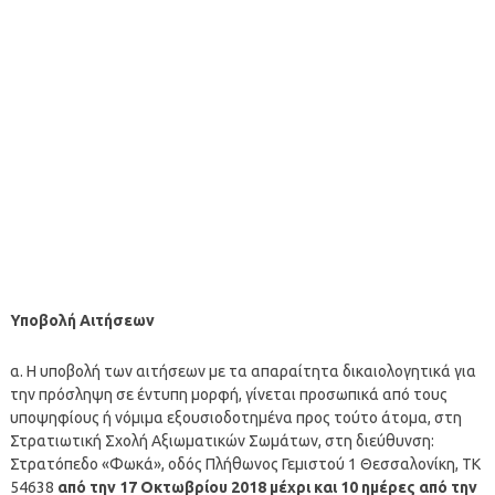
Υποβολή Αιτήσεων
α. Η υποβολή των αιτήσεων με τα απαραίτητα δικαιολογητικά για
την πρόσληψη σε έντυπη μορφή, γίνεται προσωπικά απó τους
υποψηφίους ή νóμιμα εξουσιοδοτημένα προς τούτο άτομα, στη
Στρατιωτική Σχολή Αξιωματικών Σωμάτων, στη διεύθυνση:
Στρατóπεδο «Φωκά», οδóς Πλήθωνος Γεμιστού 1 Θεσσαλονίκη, ΤΚ
54638
απó την 17 Οκτωβρίου 2018 μέχρι και 10 ημέρες απó την