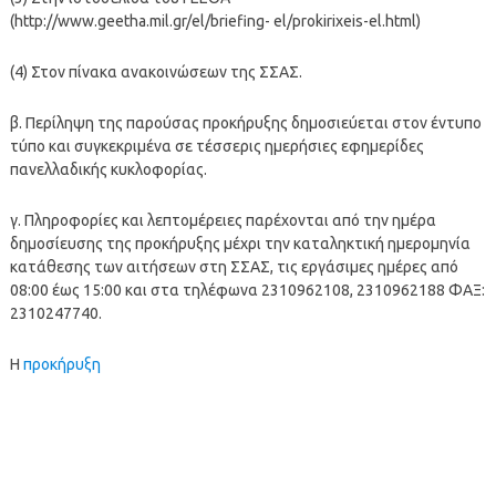
(http://www.geetha.mil.gr/el/briefing- el/prokirixeis-el.html)
(4) Στον πίνακα ανακοινώσεων της ΣΣΑΣ.
β. Περίληψη της παρούσας προκήρυξης δημοσιεύεται στον έντυπο
τύπο και συγκεκριμένα σε τέσσερις ημερήσιες εφημερίδες
πανελλαδικής κυκλοφορίας.
γ. Πληροφορίες και λεπτομέρειες παρέχονται απó την ημέρα
δημοσίευσης της προκήρυξης μέχρι την καταληκτική ημερομηνία
κατάθεσης των αιτήσεων στη ΣΣΑΣ, τις εργάσιμες ημέρες απó
08:00 έως 15:00 και στα τηλέφωνα 2310962108, 2310962188 ΦΑΞ:
2310247740.
Η
προκήρυξη