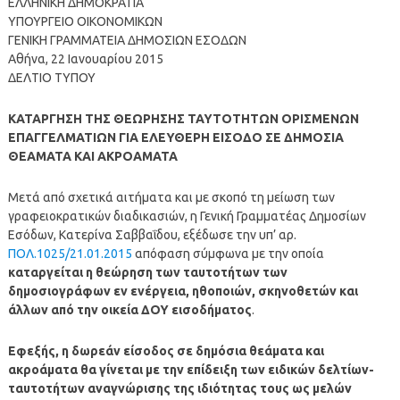
ΕΛΛΗΝΙΚΗ ΔΗΜΟΚΡΑΤΙΑ
ΥΠΟΥΡΓΕΙΟ ΟΙΚΟΝΟΜΙΚΩΝ
ΓΕΝΙΚΗ ΓΡΑΜΜΑΤΕΙΑ ΔΗΜΟΣΙΩΝ ΕΣΟΔΩΝ
Αθήνα, 22 Ιανουαρίου 2015
ΔΕΛΤΙΟ ΤΥΠΟΥ
ΚΑΤΑΡΓΗΣΗ ΤΗΣ ΘΕΩΡΗΣΗΣ ΤΑΥΤΟΤΗΤΩΝ ΟΡΙΣΜΕΝΩΝ
ΕΠΑΓΓΕΛΜΑΤΙΩΝ ΓΙΑ ΕΛΕΥΘΕΡΗ ΕΙΣΟΔΟ ΣΕ ΔΗΜΟΣΙΑ
ΘΕΑΜΑΤΑ ΚΑΙ ΑΚΡΟΑΜΑΤΑ
Μετά από σχετικά αιτήματα και με σκοπό τη μείωση των
γραφειοκρατικών διαδικασιών, η Γενική Γραμματέας Δημοσίων
Εσόδων, Κατερίνα Σαββαΐδου, εξέδωσε την υπ’ αρ.
ΠΟΛ.1025/21.01.2015
απόφαση σύμφωνα με την οποία
καταργείται η θεώρηση των ταυτοτήτων των
δημοσιογράφων εν ενέργεια, ηθοποιών, σκηνοθετών και
άλλων από την οικεία ΔΟΥ εισοδήματος
.
Εφεξής, η δωρεάν είσοδος σε δημόσια θεάματα και
ακροάματα θα γίνεται με την επίδειξη των ειδικών δελτίων-
ταυτοτήτων αναγνώρισης της ιδιότητας τους ως μελών