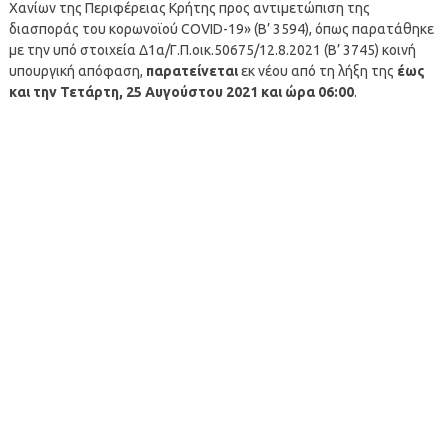
Χανίων της Περιφέρειας Κρήτης προς αντιμετώπιση της
διασποράς του κορωνοϊού COVID-19» (Β’ 3594), όπως παρατάθηκε
με την υπό στοιχεία Δ1α/Γ.Π.οικ.50675/12.8.2021 (Β’ 3745) κοινή
υπουργική απόφαση,
παρατείνεται
εκ νέου από τη λήξη της
έως
και την Τετάρτη, 25 Αυγούστου 2021 και ώρα 06:00
.