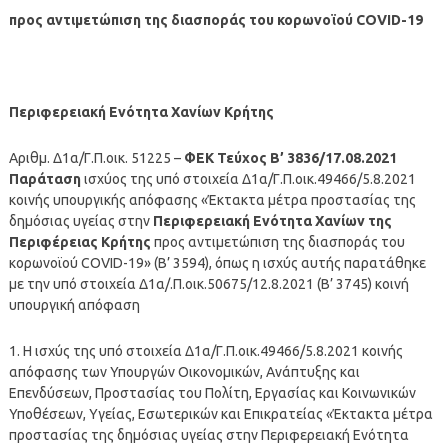
προς αντιμετώπιση της διασποράς του κορωνοϊού COVID-19
Περιφερειακή Ενότητα Χανίων Κρήτης
Αριθμ. Δ1α/Γ.Π.οικ. 51225 –
ΦΕΚ Τεύχος B’ 3836/17.08.2021
Παράταση
ισχύος της υπό στοιχεία Δ1α/Γ.Π.οικ.49466/5.8.2021
κοινής υπουργικής απόφασης «Έκτακτα μέτρα προστασίας της
δημόσιας υγείας στην
Περιφερειακή Ενότητα Χανίων της
Περιφέρειας Κρήτης
προς αντιμετώπιση της διασποράς του
κορωνοϊού COVID-19» (Β’ 3594), όπως η ισχύς αυτής παρατάθηκε
με την υπό στοιχεία Δ1α/.Π.οικ.50675/12.8.2021 (Β’ 3745) κοινή
υπουργική απόφαση
1. Η ισχύς της υπό στοιχεία Δ1α/Γ.Π.οικ.49466/5.8.2021 κοινής
απόφασης των Υπουργών Οικονομικών, Ανάπτυξης και
Επενδύσεων, Προστασίας του Πολίτη, Εργασίας και Κοινωνικών
Υποθέσεων, Υγείας, Εσωτερικών και Επικρατείας «Έκτακτα μέτρα
προστασίας της δημόσιας υγείας στην Περιφερειακή Ενότητα