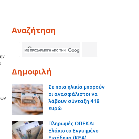
Αναζήτηση
την
ε
Δημοφιλή
Σε ποια ηλικία μπορούν
οι ανασφάλιστοι να
των
λάβουν σύνταξη 418
ευρώ
Πληρωμές ΟΠΕΚΑ:
Ελάχιστο Εγγυημένο
Εισόδημα (ΚΕΑ),