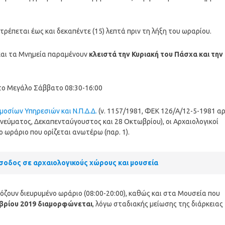
τρέπεται έως και δεκαπέντε (15) λεπτά πριν τη λήξη του ωραρίου.
 και τα Μνημεία παραμένουν
κλειστά την Κυριακή του Πάσχα και την
το Μεγάλο Σάββατο 08:30-16:00
μοσίων Υπηρεσιών και Ν.Π.Δ.Δ.
(ν. 1157/1981, ΦΕΚ 126/Α/12-5-1981 αρ
Πνεύματος, Δεκαπενταύγουστος και 28 Οκτωβρίου), οι Αρχαιολογικοί
ο ωράριο που ορίζεται ανωτέρω (παρ. 1).
είσοδος σε αρχαιολογικούς χώρους και μουσεία
ζουν διευρυμένο ωράριο (08:00-20:00), καθώς και στα Μουσεία που
μβρίου 2019 διαμορφώνεται
, λόγω σταδιακής μείωσης της διάρκειας