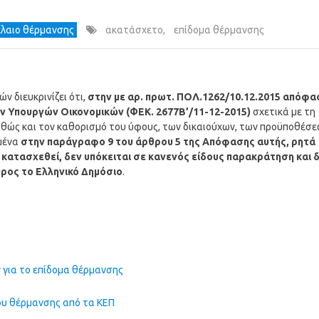
λαιο θέρμανσης
ακατάσχετο
,
επίδομα θέρμανσης
ν διευκρινίζει ότι,
στην με αρ. πρωτ. ΠΟΛ.1262/10.12.2015 απόφα
 Υπουργών Οικονομικών (ΦΕΚ. 2677Β’/11-12-2015)
σχετικά με τη
θώς και τον καθορισμό του ύφους, των δικαιούχων, των προϋποθέσ
ιμένα
στην παράγραφο 9 του άρθρου 5 της Απόφασης αυτής, ρητά
α κατασχεθεί, δεν υπόκειται σε κανενός είδους παρακράτηση και 
προς το Ελληνικό Δημόσιο
.
 για το επίδομα θέρμανσης
ου θέρμανσης από τα ΚΕΠ