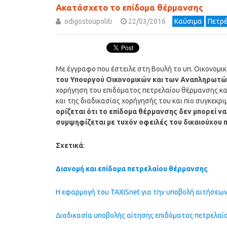
Ακατάσχετο το επίδομα θέρμανσης
odigostoupoliti
22/03/2016
Καύσιμα
Πετρέ
Με έγγραφο που έστειλε στη Βουλή το υπ. Οικονομικώ
του Υπουργού Οικονομικών και των Αναπληρωτών
χορήγηση του επιδόματος πετρελαίου θέρμανσης κα
και της διαδικασίας χορήγησής του και πιο συγκεκρ
ορίζεται ότι το επίδομα θέρμανσης δεν μπορεί ν
συμψηφίζεται με τυχόν οφειλές του δικαιούχου 
Σχετικά
:
Διανομή και επίδομα πετρελαίου θέρμανσης
Η εφαρμογή του TAXISnet για την υποβολή αιτήσεων
Διαδικασία υποβολής αίτησης επιδόματος πετρελαί