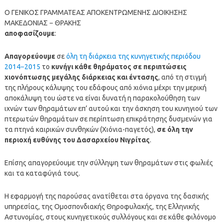
Ο ΓΕΝΙΚΟΣ ΓΡΑΜΜΑΤΕΑΣ ΑΠΟΚΕΝΤΡΩΜΕΝΗΣ ΔΙΟΙΚΗΣΗΣ
ΜΑΚΕΔΟΝΙΑΣ − ΘΡΑΚΗΣ
αποφασίζουμε
:
Απαγορεύουμε
σε
όλη τη διάρκεια της κυνηγετικής περιόδου
2014−2015
το
κυνήγι κάθε θηράματος σε περιπτώσεις
χιονόπτωσης μεγάλης διάρκειας και έντασης
, από τη στιγμή
της πλήρους κάλυψης του εδάφους από χιόνια μέχρι την μερική
αποκάλυψη του ώστε να είναι δυνατή η παρακολούθηση των
ιχνών των θηραμάτων επ’ αυτού και την άσκηση του κυνηγιού των
πτερωτών θηραμάτων σε περίπτωση επικράτησης δυσμενών για
τα πτηνά καιρικών συνθηκών (Χιόνια-παγετός),
σε όλη την
περιοχή ευθύνης του Δασαρχείου Νιγρίτας
.
Επίσης απαγορεύουμε την σύλληψη των θηραμάτων στις φωλιές
και τα καταφύγιά τους.
Η εφαρμογή της παρούσας ανατίθεται στα όργανα της δασικής
υπηρεσίας, της Ομοσπονδιακής Θηροφυλακής, της Ελληνικής
Αστυνομίας, στους κυνηγετικούς συλλόγους και σε κάθε φιλόνομο