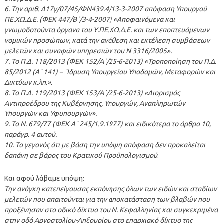
6. Την αριθ. Δ17γ/07/45/ΦΝ439.4/13-3-2007 απόφαση Υπουργού
ΠΕ.ΧΩ.Δ.Ε. (ΦΕΚ 447/Β΄/3-4-2007) «Αποφαινόμενα και
γνωμοδοτούντα όργανα του Υ.ΠΕ.ΧΩ.Δ.Ε. και των εποπτευόμενων
νομικών προσώπων, κατά την ανάθεση και εκτέλεση συμβάσεων
μελετών και συναφών υπηρεσιών του Ν 3316/2005».
7. Το Π.Δ. 118/2013 (ΦΕΚ 152/Α΄/25-6-2013) «Τροποποίηση του Π.Δ.
85/2012 (Α΄ 141) – ΄Ιδρυση Υπουργείου Υποδομών, Μεταφορών και
Δικτύων κ.λπ.».
8. Το Π.Δ. 119/2013 (ΦΕΚ 153/Α΄/25-6-2013) «Διορισμός
Αντιπροέδρου της Κυβέρνησης, Υπουργών, Αναπληρωτών
Υπουργών και Υφυπουργών».
9. Το Ν. 679/77 (ΦΕΚ Α΄ 245/1.9.1977) και ειδικότερα το άρθρο 10,
παράγρ. 4 αυτού.
10. Το γεγονός ότι με βάση την υπόψη απόφαση δεν προκαλείται
δαπάνη σε βάρος του Κρατικού Προϋπολογισμού
.
Και αφού λάβαμε υπόψη:
Την ανάγκη κατεπείγουσας εκπόνησης όλων των ειδών και σταδίων
μελετών που απαιτούνται για την αποκατάσταση των βλαβών που
προξένησαν στο οδικό δίκτυο του Ν. Κεφαλληνίας και συγκεκριμένα
στην οδό Αργοστολίου-Ληξουρίου στο επαρχιακό δίκτυο της