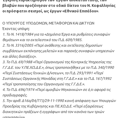
βλαβών που προξένησαν στο οδικό δίκτυο του Ν. Κεφαλληνίας
οι πρόσφατοι σεισμοί, ως έργων «Εθνικού Επιπέδου»
.
Ο ΥΠΟΥΡΓΟΣ ΥΠΟΔΟΜΩΝ, ΜΕΤΑΦΟΡΩΝ ΚΑΙ ΔΙΚΤΥΩΝ
Έχοντας υπόψη:
1. Το Ν. 1418/1984 για τα «Δημόσια Έργα και ρυθμίσεις συναφών
θεμάτων» και το εκτελεστικό του Π.Δ. 609/1985.
2. Το Ν. 3316/2005 «Περί ανάθεσης και εκτέλεσης δημοσίων
συμβάσεων εκπόνησης μελετών και παροχής συναφών υπηρεσιών
και άλλες διατάξεις».
3. Το Π.Δ. 69/1988 «Περί Οργανισμού της Κεντρικής Υπηρεσίας της
Γ.Γ.Δ.Ε. του Υ.ΠΕ.ΧΩ.Δ.Ε.», όπως τροποποιήθηκε με το Π.Δ. 340/1990
«Περί Συστάσεως Γενικών Δ/νσεων», το Π.Δ. 293/1991 «Περί
Συστάσεως Οργανικής Μονάδας στη Γ.Γ.Δ.Ε.» και το Π.Δ. 167/1992
«Περί τροποποίησης του Οργανισμού της Γ.Γ.Δ.Ε.».
4. Το Π.Δ. 696/1974 «Περί αμοιβών Μηχανικών» σε ό,τι αφορά τις
προδιαγραφές.
5. Την αριθ. Δ16α/04/773/29-11-1990 κοινή απόφαση των Υπουργών
Προεδρίας της Κυβέρνησης και ΠΕ.ΧΩ.Δ.Ε. «Περί εξαιρέσεως
διοικητικών πράξεων ή εγγράφων από τον κανόνα των τριών
υπογραφών».