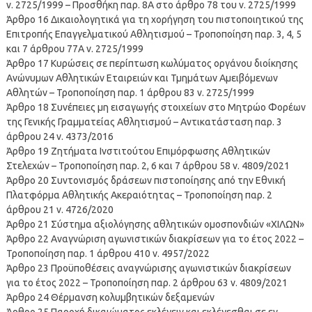
ν. 2725/1999 – Προσθήκη παρ. 8Α στο άρθρο 78 του ν. 2725/1999
Άρθρο 16 Δικαιολογητικά για τη χορήγηση του πιστοποιητικού της
Επιτροπής Επαγγελματικού Αθλητισμού – Τροποποίηση παρ. 3, 4, 5
και 7 άρθρου 77Α ν. 2725/1999
Άρθρο 17 Κυρώσεις σε περίπτωση κωλύματος οργάνου διοίκησης
Ανώνυμων Αθλητικών Εταιρειών και Τμημάτων Αμειβόμενων
Αθλητών – Τροποποίηση παρ. 1 άρθρου 83 ν. 2725/1999
Άρθρο 18 Συνέπειες μη εισαγωγής στοιχείων στο Μητρώο Φορέων
της Γενικής Γραμματείας Αθλητισμού – Αντικατάσταση παρ. 3
άρθρου 24 ν. 4373/2016
Άρθρο 19 Ζητήματα Ινστιτούτου Επιμόρφωσης Αθλητικών
Στελεχών – Τροποποίηση παρ. 2, 6 και 7 άρθρου 58 ν. 4809/2021
Άρθρο 20 Συντονισμός δράσεων πιστοποίησης από την Εθνική
Πλατφόρμα Αθλητικής Ακεραιότητας – Τροποποίηση παρ. 2
άρθρου 21 ν. 4726/2020
Άρθρο 21 Σύστημα αξιολόγησης αθλητικών ομοσπονδιών «ΧΙΛΩΝ»
Άρθρο 22 Αναγνώριση αγωνιστικών διακρίσεων για το έτος 2022 –
Τροποποίηση παρ. 1 άρθρου 410 ν. 4957/2022
Άρθρο 23 Προϋποθέσεις αναγνώρισης αγωνιστικών διακρίσεων
για το έτος 2022 – Τροποποίηση παρ. 2 άρθρου 63 ν. 4809/2021
Άρθρο 24 Θέρμανση κολυμβητικών δεξαμενών
Άρθρο 25 Παροχή δικαιώματος εκλέγειν και εκλέγεσθαι σε εν