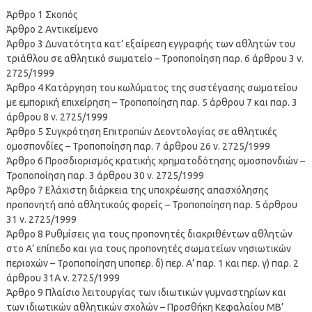
Άρθρο 1 Σκοπός
Άρθρο 2 Αντικείμενο
Άρθρο 3 Δυνατότητα κατ’ εξαίρεση εγγραφής των αθλητών του
τριάθλου σε αθλητικό σωματείο – Τροποποίηση παρ. 6 άρθρου 3 ν.
2725/1999
Άρθρο 4 Κατάργηση του κωλύματος της συστέγασης σωματείου
με εμπορική επιχείρηση – Τροποποίηση παρ. 5 άρθρου 7 και παρ. 3
άρθρου 8 ν. 2725/1999
Άρθρο 5 Συγκρότηση Επιτροπών Δεοντολογίας σε αθλητικές
ομοσπονδίες – Τροποποίηση παρ. 7 άρθρου 26 ν. 2725/1999
Άρθρο 6 Προσδιορισμός κρατικής χρηματοδότησης ομοσπονδιών –
Τροποποίηση παρ. 3 άρθρου 30 ν. 2725/1999
Άρθρο 7 Ελάχιστη διάρκεια της υποχρέωσης απασχόλησης
προπονητή από αθλητικούς φορείς – Τροποποίηση παρ. 5 άρθρου
31 ν. 2725/1999
Άρθρο 8 Ρυθμίσεις για τους προπονητές διακριθέντων αθλητών
στο Α’ επίπεδο και για τους προπονητές σωματείων νησιωτικών
περιοχών – Τροποποίηση υποπερ. δ) περ. Α’ παρ. 1 και περ. γ) παρ. 2
άρθρου 31Α ν. 2725/1999
Άρθρο 9 Πλαίσιο λειτουργίας των ιδιωτικών γυμναστηρίων και
των ιδιωτικών αθλητικών σχολών – Προσθήκη Κεφαλαίου ΜΒ’