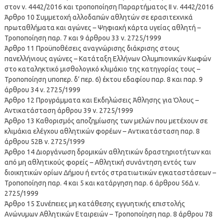
στον ν. 4442/2016 και τροποποίηση Παραρτήματος ΙΙ ν. 4442/2016
Άρθρο 10 Συμμετοχή αλλοδαπών αθλητών σε ερασιτεχνικά
πρωταθλήματα και αγώνες – Ψηφιακή κάρτα υγείας αθλητή –
Τροποποίηση παρ. 7 και 9 άρθρου 33 ν. 2725/1999
Άρθρο 11 Προϋποθέσεις αναγνώρισης διάκρισης στους
πανελλήνιους αγώνες – Κατάταξη Ελλήνων Ολυμπιονικών Κωφών
στο καταληκτικό μισθολογικό κλιμάκιο της κατηγορίας τους –
Τροποποίηση υποπερ. δ’ περ. 6) έκτου εδαφίου παρ. 8 και παρ. 9
άρθρου 34 ν. 2725/1999
Άρθρο 12 Προγράμματα και Εκδηλώσεις Άθλησης για Όλους –
Αντικατάσταση άρθρου 39 ν. 2725/1999
Άρθρο 13 Καθορισμός αποζημίωσης των μελών που μετέχουν σε
κλιμάκια ελέγχου αθλητικών φορέων – Αντικατάσταση παρ. 8
άρθρου 52Β ν. 2725/1999
Άρθρο 14 Διοργάνωση δρομικών αθλητικών δραστηριοτήτων και
από μη αθλητικούς φορείς – Αθλητική συνάντηση εντός των
διοικητικών ορίων Δήμου ή εντός στρατιωτικών εγκαταστάσεων –
Τροποποίηση παρ. 4 και 5 και κατάργηση παρ. 6 άρθρου 56Δ ν.
2725/1999
Άρθρο 15 Συνέπειες μη κατάθεσης εγγυητικής επιστολής
Ανώνυμων Αθλητικών Εταιρειών – Τροποποίηση παρ. 8 άρθρου 78