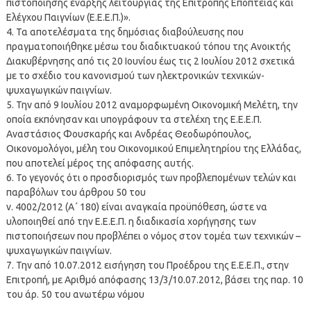
πιστοποίησης έναρξης λειτουργίας της Επιτροπής Εποπτείας και
Ελέγχου Παιγνίων (Ε.Ε.Ε.Π.)».
4. Τα αποτελέσματα της δημόσιας διαβούλευσης που
πραγματοποιήθηκε μέσω του διαδικτυακού τόπου της Ανοικτής
Διακυβέρνησης από τις 20 Ιουνίου έως τις 2 Ιουλίου 2012 σχετικά
με το σχέδιο του κανονισμού των ηλεκτρονικών τεχνικών-
ψυχαγωγικών παιγνίων.
5. Την από 9 Ιουλίου 2012 αναμορφωμένη Οικονομική Μελέτη, την
οποία εκπόνησαν και υπογράφουν τα στελέχη της Ε.Ε.Ε.Π.
Αναστάσιος Φουσκαρής και Ανδρέας Θεοδωρόπουλος,
Οικονομολόγοι, μέλη του Οικονομικού Επιμελητηρίου της Ελλάδας,
που αποτελεί μέρος της απόφασης αυτής.
6. Το γεγονός ότι ο προσδιορισμός των προβλεπομένων τελών και
παραβόλων του άρθρου 50 του
ν. 4002/2012 (Α΄ 180) είναι αναγκαία προϋπόθεση, ώστε να
υλοποιηθεί από την Ε.Ε.Ε.Π. η διαδικασία χορήγησης των
πιστοποιήσεων που προβλέπει ο νόμος στον τομέα των τεχνικών –
ψυχαγωγικών παιγνίων.
7. Την από 10.07.2012 εισήγηση του Προέδρου της Ε.Ε.Ε.Π., στην
Επιτροπή, με Αριθμό απόφασης 13/3/10.07.2012, βάσει της παρ. 10
του άρ. 50 του ανωτέρω νόμου