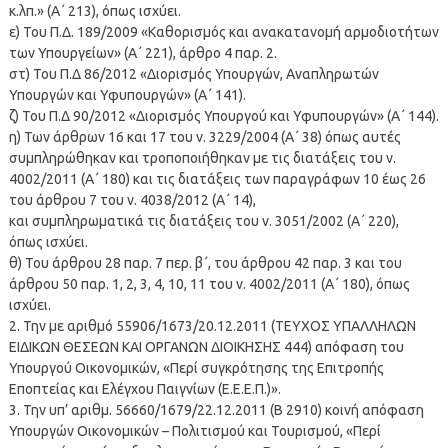
κ.λπ.» (Α΄ 213), όπως ισχύει.
ε) Του Π.Δ. 189/2009 «Καθορισμός και ανακατανομή αρμοδιοτήτων
των Υπουργείων» (Α΄ 221), άρθρο 4 παρ. 2.
στ) Του Π.Δ 86/2012 «Διορισμός Υπουργών, Αναπληρωτών
Υπουργών και Υφυπουργών» (Α΄ 141).
ζ) Του Π.Δ 90/2012 «Διορισμός Υπουργού και Υφυπουργών» (Α΄ 144).
η) Των άρθρων 16 και 17 του ν. 3229/2004 (Α΄ 38) όπως αυτές
συμπληρώθηκαν και τροποποιήθηκαν με τις διατάξεις του ν.
4002/2011 (Α΄ 180) και τις διατάξεις των παραγράφων 10 έως 26
του άρθρου 7 του ν. 4038/2012 (Α΄ 14),
και συμπληρωματικά τις διατάξεις του ν. 3051/2002 (Α΄ 220),
όπως ισχύει.
θ) Του άρθρου 28 παρ. 7 περ. β΄, του άρθρου 42 παρ. 3 και του
άρθρου 50 παρ. 1, 2, 3, 4, 10, 11 του ν. 4002/2011 (Α΄ 180), όπως
ισχύει.
2. Την με αριθμό 55906/1673/20.12.2011 (ΤΕΥΧΟΣ ΥΠΑΛΛΗΛΩΝ
ΕΙΔΙΚΩΝ ΘΕΣΕΩΝ ΚΑΙ ΟΡΓΑΝΩΝ ΔΙΟΙΚΗΣΗΣ 444) απόφαση του
Υπουργού Οικονομικών, «Περί συγκρότησης της Επιτροπής
Εποπτείας και Ελέγχου Παιγνίων (Ε.Ε.Ε.Π.)».
3. Την υπ’ αριθμ. 56660/1679/22.12.2011 (Β 2910) κοινή απόφαση
Υπουργών Οικονομικών – Πολιτισμού και Τουρισμού, «Περί