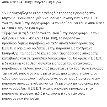
4002/2011 (Α΄ 180): Πενήντα (50) ευρώ.
15. Προκαταβλητέο ετήσιο τέλος διατήρησης εγγραφής στο
Μητρώο Τεχνικών παιγνίων και παιγνιομηχανημάτων τη Ε.Ε.Ε.Π.
του σημείου β. της παραγράφου 4 του άρθρου 50 του ν. 4002/2011
(Α΄ 180): Πενήντα (50) ευρώ.
Σύμφωνα με τη διάταξη του σημείου β. της παραγράφου 7 του
άρθρου 28 του ν. 4002/2011 (Α΄180), τα παραπάνω
προσδιοριζόμενα παράβολα και τέλη αποτελούν πόρους της
Ε.Ε.Ε.Π., η οποία και ορίζεται με την παρούσα ως το Όργανο
Είσπραξης. Τα παράβολα και τα τέλη της παρούσας απόφασης
καταβάλλονται σε τραπεζικό λογαριασμό που θα ορίσει η Ε.Ε.Ε.Π.,
η δε σχετική κατάθεση συνιστά είσπραξη του αντιστοίχου
παραβόλου ή τέλους, που αποδεικνύεται με το τραπεζικό έγγραφο
της κατάθεσης, στο οποίο ρητά αναφέρεται ως αιτιολογία το
είδος του παραβόλου ή τέλους, όπως αυτό προσδιορίζεται στην
παρούσα απόφαση καθώς και τα πλήρη στοιχεία του υπόχρεου
που καταβάλλει. Η Ε.Ε.Ε.Π., όταν ο υπόχρεος προσκομίσει το
παραπάνω έγγραφο, εκδίδει και χορηγεί το αντίστοιχο
παραστατικό είσπραξης.